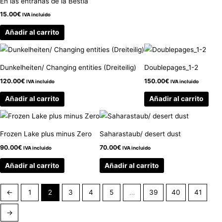
En las entrañas de la Bestia
15.00
€
IVA incluido
Añadir al carrito
Dunkelheiten/ Changing entities (Dreiteilig)
Doublepages_1-2
120.00
€
150.00
€
IVA incluido
IVA incluido
Añadir al carrito
Añadir al carrito
Frozen Lake plus minus Zero
Saharastaub/ desert dust
90.00
€
70.00
€
IVA incluido
IVA incluido
Añadir al carrito
Añadir al carrito
←
1
2
3
4
5
…
39
40
41
→