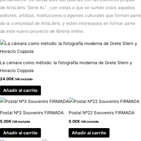
de ArtsLibris “Serie AL” , con vistas a que se sumen todos aquellos
editores, artistas, instituciones o agentes culturales que forman parte
de la comunidad de ArtsLibris, y estén interesados en formar parte
de este nuevo proyecto de librería online.
La cámara como método: la fotografía moderna de Grete Stern y
Horacio Coppola
24.00
€
IVA incluido
Añadir al carrito
Postal Nº3 Souvenirs FIRMADA
Postal Nº22 Souvenirs FIRMADA
5.00
€
5.00
€
IVA incluido
IVA incluido
Añadir al carrito
Añadir al carrito