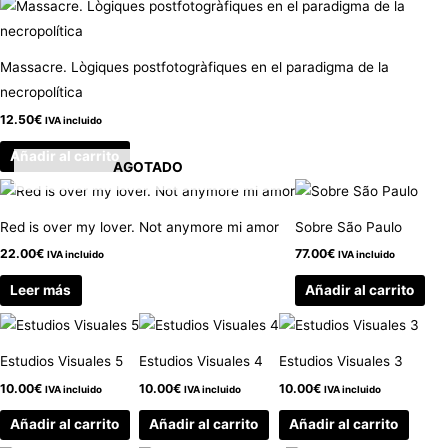
Massacre. Lògiques postfotogràfiques en el paradigma de la
necropolítica
12.50
€
IVA incluido
Añadir al carrito
AGOTADO
Red is over my lover. Not anymore mi amor
Sobre São Paulo
22.00
€
77.00
€
IVA incluido
IVA incluido
Leer más
Añadir al carrito
Estudios Visuales 5
Estudios Visuales 4
Estudios Visuales 3
10.00
€
10.00
€
10.00
€
IVA incluido
IVA incluido
IVA incluido
Añadir al carrito
Añadir al carrito
Añadir al carrito