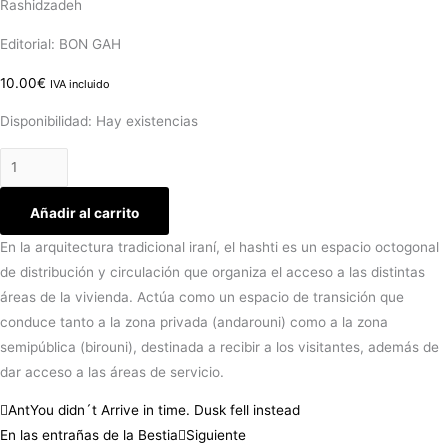
Rashidzadeh
Editorial: BON GAH
10.00
€
IVA incluido
Disponibilidad:
Hay existencias
Añadir al carrito
En la arquitectura tradicional iraní, el hashti es un espacio octogonal
de distribución y circulación que organiza el acceso a las distintas
áreas de la vivienda. Actúa como un espacio de transición que
conduce tanto a la zona privada (andarouni) como a la zona
semipública (birouni), destinada a recibir a los visitantes, además de
dar acceso a las áreas de servicio.
Ant
You didn´t Arrive in time. Dusk fell instead
En las entrañas de la Bestia
Siguiente