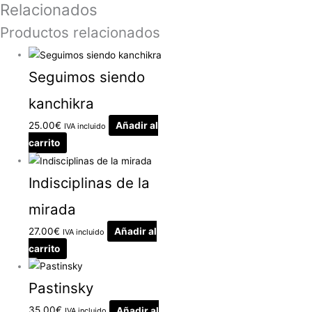
Relacionados
Productos relacionados
Seguimos siendo
kanchikra
25.00
€
Añadir al
IVA incluido
carrito
Indisciplinas de la
mirada
27.00
€
Añadir al
IVA incluido
carrito
Pastinsky
35.00
€
Añadir al
IVA incluido