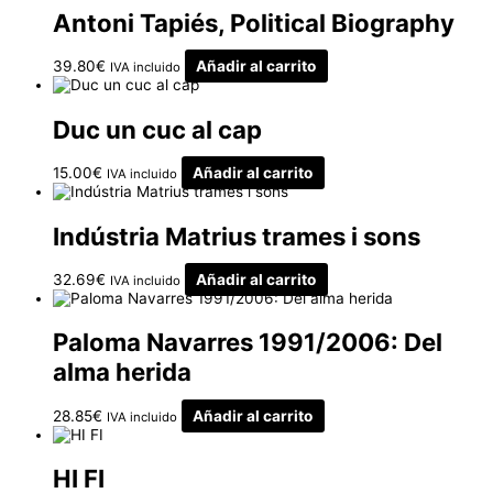
Antoni Tapiés, Political Biography
39.80
€
Añadir al carrito
IVA incluido
Duc un cuc al cap
15.00
€
Añadir al carrito
IVA incluido
Indústria Matrius trames i sons
32.69
€
Añadir al carrito
IVA incluido
Paloma Navarres 1991/2006: Del
alma herida
28.85
€
Añadir al carrito
IVA incluido
HI FI