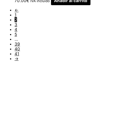
70.00
€
Añadir al carrito
IVA incluido
←
1
2
3
4
5
…
39
40
41
→