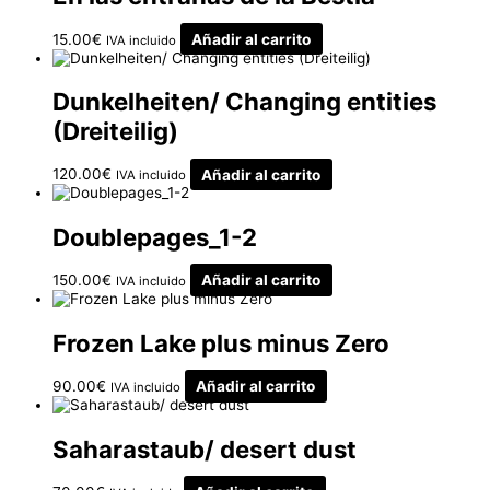
15.00
€
Añadir al carrito
IVA incluido
Dunkelheiten/ Changing entities
(Dreiteilig)
120.00
€
Añadir al carrito
IVA incluido
Doublepages_1-2
150.00
€
Añadir al carrito
IVA incluido
Frozen Lake plus minus Zero
90.00
€
Añadir al carrito
IVA incluido
Saharastaub/ desert dust