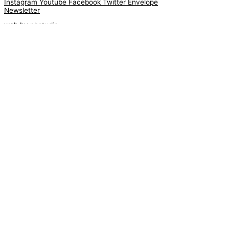
Instagram
Youtube
Facebook
Twitter
Envelope
Newsletter
web by
phstudio
Suscríbete al newsletter ArtsLibris
SUSCRIBIR
ArtsLibris in English
will be available shortly
Els continguts de ArtsLibris en català
estaran disponibles en breu
Utilizamos cookies propias y de
terceros para analizar el uso que haces
de nuestro sitio web. Puedes autorizar
el uso de todas las cookies pulsando el
botón «Aceptar» o obtener más