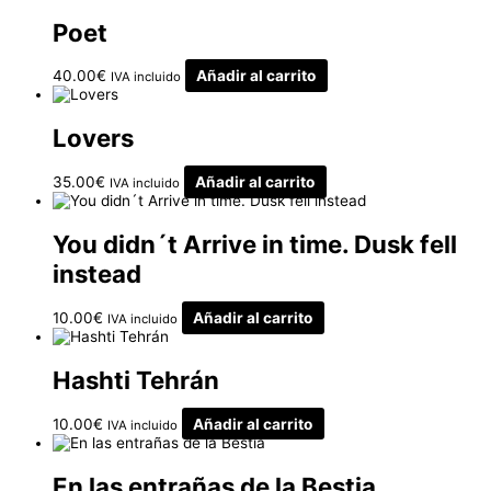
Poet
40.00
€
Añadir al carrito
IVA incluido
Lovers
35.00
€
Añadir al carrito
IVA incluido
You didn´t Arrive in time. Dusk fell
instead
10.00
€
Añadir al carrito
IVA incluido
Hashti Tehrán
10.00
€
Añadir al carrito
IVA incluido
En las entrañas de la Bestia