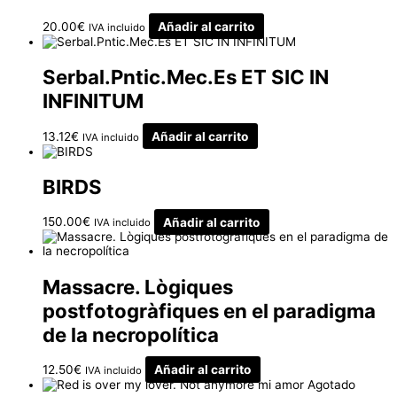
20.00
€
Añadir al carrito
IVA incluido
Serbal.Pntic.Mec.Es ET SIC IN
INFINITUM
13.12
€
Añadir al carrito
IVA incluido
BIRDS
150.00
€
Añadir al carrito
IVA incluido
Massacre. Lògiques
postfotogràfiques en el paradigma
de la necropolítica
12.50
€
Añadir al carrito
IVA incluido
Agotado