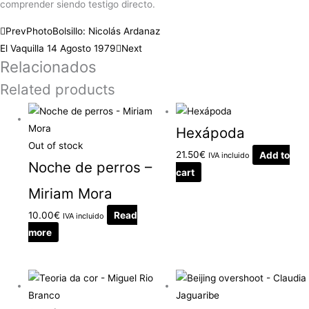
comprender siendo testigo directo.
Prev
PhotoBolsillo: Nicolás Ardanaz
El Vaquilla 14 Agosto 1979
Next
Relacionados
Related products
Hexápoda
Out of stock
21.50
€
Add to
IVA incluido
Noche de perros –
cart
Miriam Mora
10.00
€
Read
IVA incluido
more