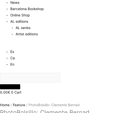
News
Barcelona Bookshop
Online Shop
AL editions
AL series
Artist editions
Es
Ca
En
0.00
€
0
Cart
Home
/
Feature
/ PhotoBolsillo: Clemente Bernad
PhotoBolsillo: Clemente Bernad