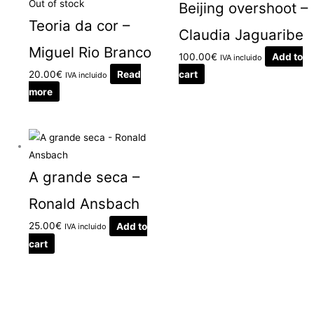
Out of stock
Beijing overshoot –
Teoria da cor –
Claudia Jaguaribe
Miguel Rio Branco
100.00
€
Add to
IVA incluido
20.00
€
Read
cart
IVA incluido
more
A grande seca –
Ronald Ansbach
25.00
€
Add to
IVA incluido
cart