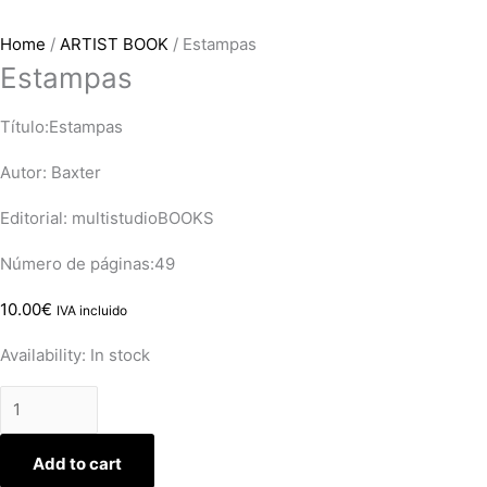
Home
/
ARTIST BOOK
/ Estampas
Estampas
Título:Estampas
Autor: Baxter
Editorial: multistudioBOOKS
Número de páginas:49
10.00
€
IVA incluido
Availability:
In stock
Add to cart