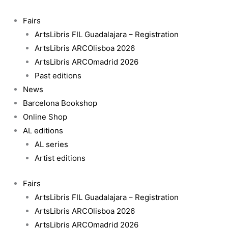
Skip
Estampas
to
quantity
Fairs
content
ArtsLibris FIL Guadalajara – Registration
ArtsLibris ARCOlisboa 2026
ArtsLibris ARCOmadrid 2026
Past editions
News
Barcelona Bookshop
Online Shop
AL editions
AL series
Artist editions
Fairs
ArtsLibris FIL Guadalajara – Registration
ArtsLibris ARCOlisboa 2026
ArtsLibris ARCOmadrid 2026