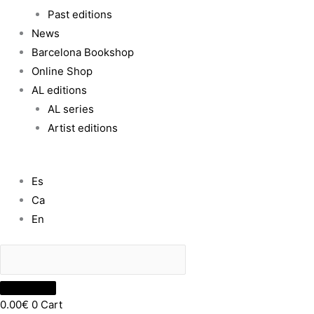
Past editions
News
Barcelona Bookshop
Online Shop
AL editions
AL series
Artist editions
Es
Ca
En
0.00
€
0
Cart