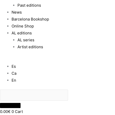
Past editions
News
Barcelona Bookshop
Online Shop
AL editions
AL series
Artist editions
Es
Ca
En
0.00
€
0
Cart