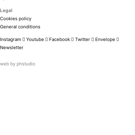
Legal
Cookies policy
General conditions
Instagram
Youtube
Facebook
Twitter
Envelope
Newsletter
web by
phstudio
Suscríbete al newsletter ArtsLibris
SUSCRIBIR
ArtsLibris in English