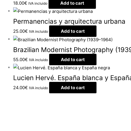
18.00
€
Add to cart
IVA incluido
Permanencias y arquitectura urbana
25.00
€
Add to cart
IVA incluido
Brazilian Modernist Photography (193
55.00
€
Add to cart
IVA incluido
Lucien Hervé. España blanca y Españ
24.00
€
Add to cart
IVA incluido