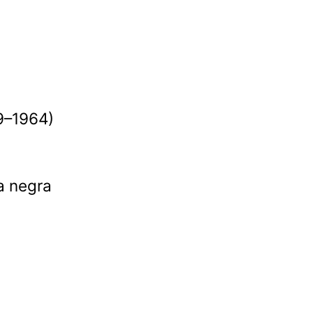
9–1964)
a negra