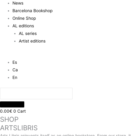
News
Barcelona Bookshop
Online Shop
AL editions
AL series
Artist editions
Es
Ca
En
0.00
€
0
Cart
SHOP
ARTSLIBRIS
Arts Libris reinvents itself as an online bookstore. From our store, it