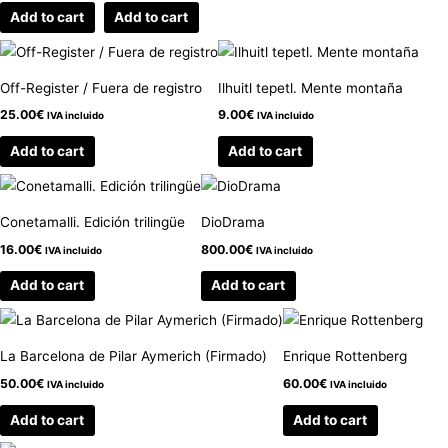
Add to cart
Add to cart
Off-Register / Fuera de registro
Ilhuitl tepetl. Mente montaña
25.00
€
9.00
€
IVA incluido
IVA incluido
Add to cart
Add to cart
Conetamalli. Edición trilingüe
DioDrama
16.00
€
800.00
€
IVA incluido
IVA incluido
Add to cart
Add to cart
La Barcelona de Pilar Aymerich (Firmado)
Enrique Rottenberg
50.00
€
60.00
€
IVA incluido
IVA incluido
Add to cart
Add to cart