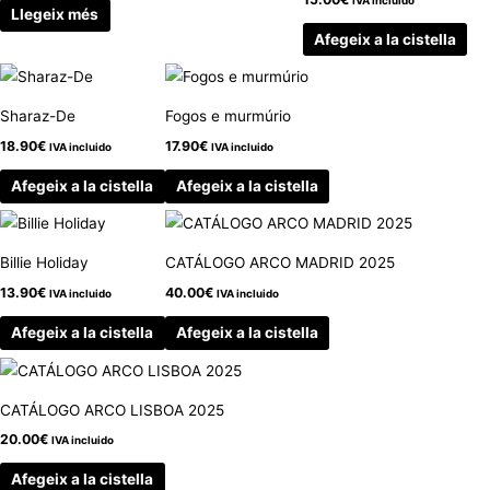
Llegeix més
Afegeix a la cistella
Sharaz-De
Fogos e murmúrio
18.90
€
17.90
€
IVA incluido
IVA incluido
Afegeix a la cistella
Afegeix a la cistella
Billie Holiday
CATÁLOGO ARCO MADRID 2025
13.90
€
40.00
€
IVA incluido
IVA incluido
Afegeix a la cistella
Afegeix a la cistella
CATÁLOGO ARCO LISBOA 2025
20.00
€
IVA incluido
Afegeix a la cistella