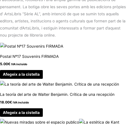
pensament. La botiga obre les seves portes amb les edicions pròpies
d’ ArtsLibris “Sèrie AL”, amb intenció de que se sumin tots aquells
editors, artistes, institucions o agents culturals que formen part de la
comunitat d’ArtsLibris, i estiguin interessats a formar part d’aquest
nou projecte de llibreria online.
Postal Nº17 Souvenirs FIRMADA
5.00
€
IVA incluido
Afegeix a la cistella
La teoría del arte de Walter Benjamin. Crítica de una recepción
18.00
€
IVA incluido
Afegeix a la cistella