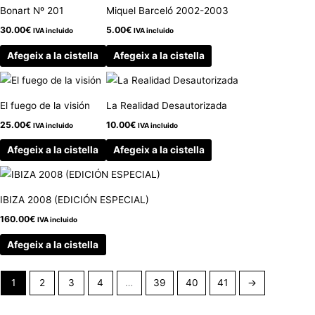
Bonart Nº 201
Miquel Barceló 2002-2003
30.00
€
5.00
€
IVA incluido
IVA incluido
Afegeix a la cistella
Afegeix a la cistella
El fuego de la visión
La Realidad Desautorizada
25.00
€
10.00
€
IVA incluido
IVA incluido
Afegeix a la cistella
Afegeix a la cistella
IBIZA 2008 (EDICIÓN ESPECIAL)
160.00
€
IVA incluido
Afegeix a la cistella
1
2
3
4
…
39
40
41
→