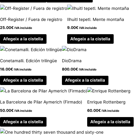
Off-Register / Fuera de registro
Ilhuitl tepetl. Mente montaña
25.00
€
9.00
€
IVA incluido
IVA incluido
Afegeix a la cistella
Afegeix a la cistella
Conetamalli. Edición trilingüe
DioDrama
16.00
€
800.00
€
IVA incluido
IVA incluido
Afegeix a la cistella
Afegeix a la cistella
La Barcelona de Pilar Aymerich (Firmado)
Enrique Rottenberg
50.00
€
60.00
€
IVA incluido
IVA incluido
Afegeix a la cistella
Afegeix a la cistella