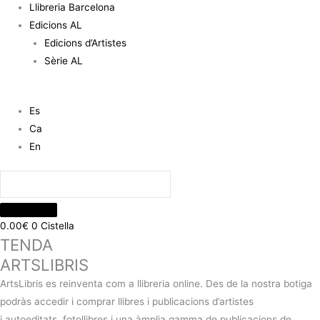
Llibreria Barcelona
Edicions AL
Edicions d’Artistes
Sèrie AL
Es
Ca
En
0.00
€
0
Cistella
TENDA
ARTSLIBRIS
ArtsLibris es reinventa com a llibreria online. Des de la nostra botiga
podràs accedir i comprar llibres i publicacions d’artistes
i autoeditats, fotollibres i una àmplia gamma de publicacions de