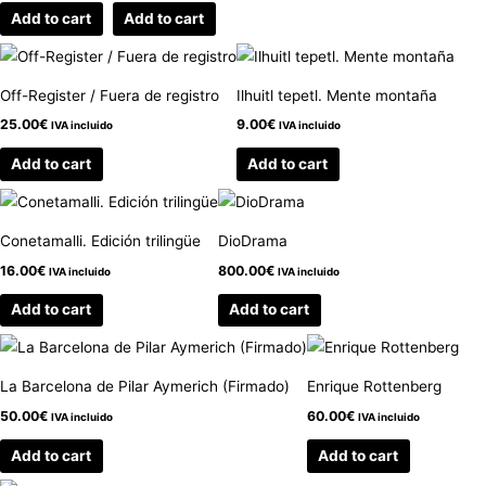
Add to cart
Add to cart
Off-Register / Fuera de registro
Ilhuitl tepetl. Mente montaña
25.00
€
9.00
€
IVA incluido
IVA incluido
Add to cart
Add to cart
Conetamalli. Edición trilingüe
DioDrama
16.00
€
800.00
€
IVA incluido
IVA incluido
Add to cart
Add to cart
La Barcelona de Pilar Aymerich (Firmado)
Enrique Rottenberg
50.00
€
60.00
€
IVA incluido
IVA incluido
Add to cart
Add to cart