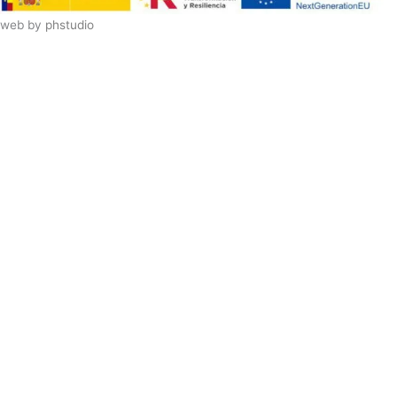
web by
phstudio
Suscríbete al newsletter ArtsLibris
SUSCRIBIR
ArtsLibris in English
will be available shortly
Els continguts de ArtsLibris en català
estaran disponibles en breu
Utilizamos cookies propias y de terceros
para analizar el uso que haces de nuestro
sitio web. Puedes autorizar el uso de
todas las cookies pulsando el botón