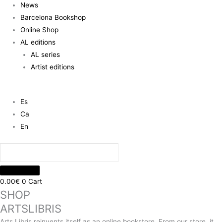
News
Barcelona Bookshop
Online Shop
AL editions
AL series
Artist editions
Es
Ca
En
0.00
€
0
Cart
SHOP
ARTSLIBRIS
Arts Libris reinvents itself as an online bookstore. From our store, it