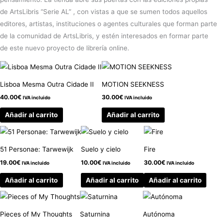
de ArtsLibris “Serie AL” , con vistas a que se sumen todos aquellos
editores, artistas, instituciones o agentes culturales que forman parte
de la comunidad de ArtsLibris, y estén interesados en formar parte
de este nuevo proyecto de librería online.
Lisboa Mesma Outra Cidade II
MOTION SEEKNESS
40.00
€
30.00
€
IVA incluido
IVA incluido
Añadir al carrito
Añadir al carrito
51 Personae: Tarwewijk
Suelo y cielo
Fire
19.00
€
10.00
€
30.00
€
IVA incluido
IVA incluido
IVA incluido
Añadir al carrito
Añadir al carrito
Añadir al carrito
Pieces of My Thoughts
Saturnina
Autónoma