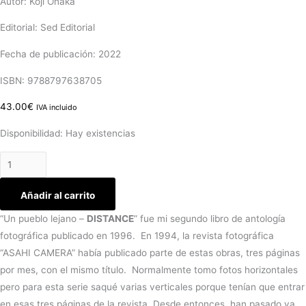
Autor: Koji Onaka
Editorial:
Sed Editorial
Fecha de publicación:
2022
ISBN
:
9788797638705
43.00
€
IVA incluido
Disponibilidad:
Hay existencias
Añadir al carrito
“Un pueblo lejano –
DISTANCE
” fue mi segundo libro de antología
fotográfica publicado en 1996. En 1994, la revista fotográfica
“ASAHI CAMERA” había publicado parte de estas obras, tres páginas
por mes, con el mismo título. Normalmente tomo fotos horizontales
pero para esta serie saqué varias verticales porque tenían que entrar
en esas tres páginas de la revista. Desde entonces, han pasado ya