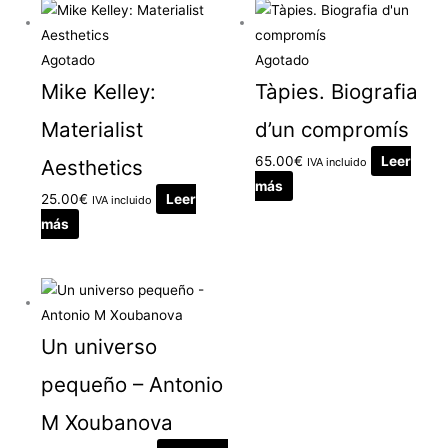
Agotado
Agotado
Mike Kelley:
Tàpies. Biografia
Materialist
d’un compromís
65.00
€
Leer
Aesthetics
IVA incluido
más
25.00
€
Leer
IVA incluido
más
Un universo
pequeño – Antonio
M Xoubanova