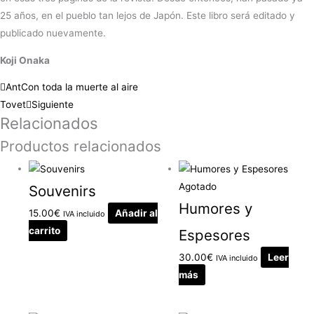
25 años, en el pueblo tan lejos de Japón. Este libro será editado y
publicado nuevamente.
Koji Onaka
Ant
Con toda la muerte al aire
Tovet
Siguiente
Relacionados
Productos relacionados
Agotado
Souvenirs
Humores y
15.00
€
Añadir al
IVA incluido
carrito
Espesores
30.00
€
Leer
IVA incluido
más