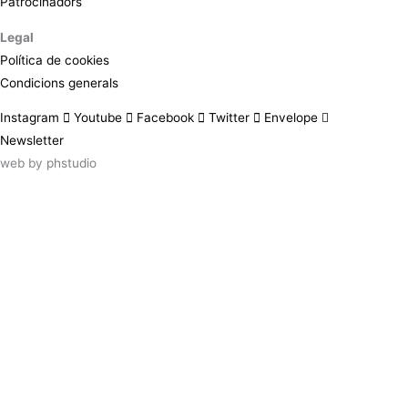
Patrocinadors
Legal
Política de cookies
Condicions generals
Instagram
Youtube
Facebook
Twitter
Envelope
Newsletter
web by
phstudio
Suscríbete al newsletter ArtsLibris
SUSCRIBIR
ArtsLibris in English
will be available shortly