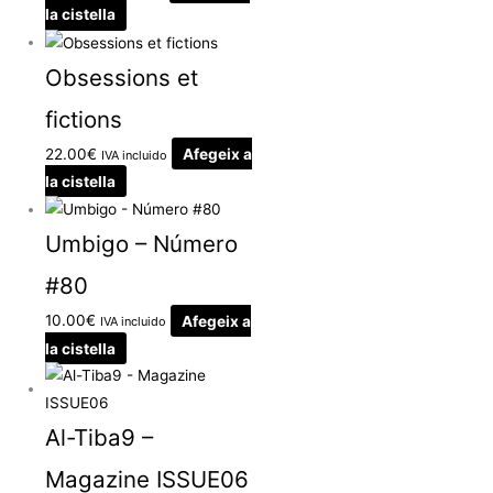
la cistella
Obsessions et
fictions
22.00
€
Afegeix a
IVA incluido
la cistella
Umbigo – Número
#80
10.00
€
Afegeix a
IVA incluido
la cistella
Al-Tiba9 –
Magazine ISSUE06