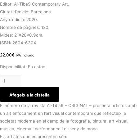
Editor: Al-Tiba9 Contemporary Art.
Ciutat d’edició: Barcelona.
Any d’edició: 2020.
Nombre de pàgines: 120.
Mides: 21x28x0.9cm.
ISBN: 2604-630X.
22.00
€
IVA incluido
Disponibilitat:
En estoc
Afegeix a la cistella
El número de la revista Al-Tiba9 – ORIGINAL – presenta artistes amb
un alt enfocament en l’art visual contemporani que reflecteix la
societat moderna en el camp de la fotografia, pintura, art visual,
música, cinema i performance i disseny de moda.
Els artistes que es presenten són: