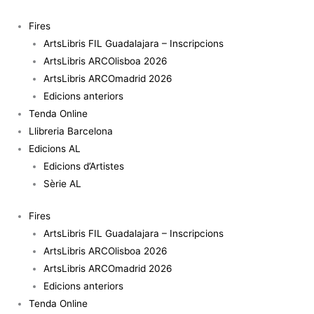
Vés
quantitat
al
de
Fires
contingut
Al-
ArtsLibris FIL Guadalajara – Inscripcions
Tiba9
ArtsLibris ARCOlisboa 2026
-
ArtsLibris ARCOmadrid 2026
Magazine
Edicions anteriors
Original
Tenda Online
Llibreria Barcelona
Edicions AL
Edicions d’Artistes
Sèrie AL
Fires
ArtsLibris FIL Guadalajara – Inscripcions
ArtsLibris ARCOlisboa 2026
ArtsLibris ARCOmadrid 2026
Edicions anteriors
Tenda Online