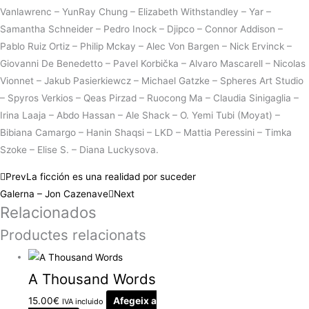
Vanlawrenc – YunRay Chung – Elizabeth Withstandley – Yar –
Samantha Schneider – Pedro Inock – Djipco – Connor Addison –
Pablo Ruiz Ortiz – Philip Mckay – Alec Von Bargen – Nick Ervinck –
Giovanni De Benedetto – Pavel Korbička – Alvaro Mascarell – Nicolas
Vionnet – Jakub Pasierkiewcz – Michael Gatzke – Spheres Art Studio
– Spyros Verkios – Qeas Pirzad – Ruocong Ma – Claudia Sinigaglia –
Irina Laaja – Abdo Hassan – Ale Shack – O. Yemi Tubi (Moyat) –
Bibiana Camargo – Hanin Shaqsi – LKD – Mattia Peressini – Timka
Szoke – Elise S. – Diana Luckysova.
Prev
La ficción es una realidad por suceder
Galerna – Jon Cazenave
Next
Relacionados
Productes relacionats
A Thousand Words
15.00
€
Afegeix a
IVA incluido