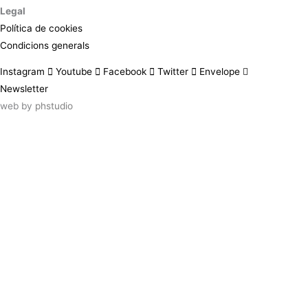
Legal
Política de cookies
Condicions generals
Instagram
Youtube
Facebook
Twitter
Envelope
Newsletter
web by
phstudio
Suscríbete al newsletter ArtsLibris
SUSCRIBIR
ArtsLibris in English
will be available shortly
Els continguts de ArtsLibris en català