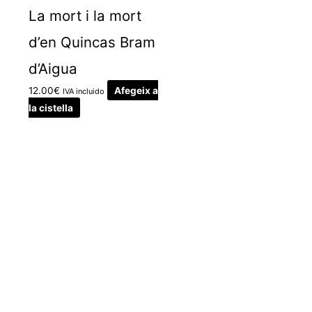
La mort i la mort
d’en Quincas Bram
d’Aigua
12.00
€
Afegeix a
IVA incluido
la cistella