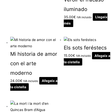
iluminado
35.00
€
Llegeix
IVA incluido
més
Els sots feréstecs
Mi historia de amor
15.00
€
Afegeix a
IVA incluido
la cistella
con el arte
moderno
24.00
€
Afegeix a
IVA incluido
la cistella