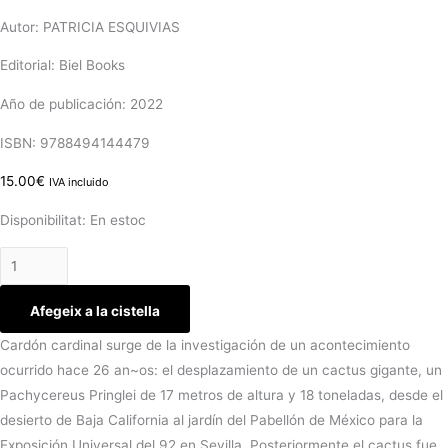
Autor: PATRICIA ESQUIVIAS
Editorial: Biel Books
Año de publicación: 2022
ISBN: 9788494144479
15.00
€
IVA incluido
Disponibilitat:
En estoc
Afegeix a la cistella
Cardón cardinal surge de la investigación de un acontecimiento
ocurrido hace 26 an~os: el desplazamiento de un cactus gigante, un
Pachycereus Pringlei de 17 metros de altura y 18 toneladas, desde el
desierto de Baja California al jardín del Pabellón de México para la
Exposición Universal del 92 en Sevilla. Posteriormente el cactus fue