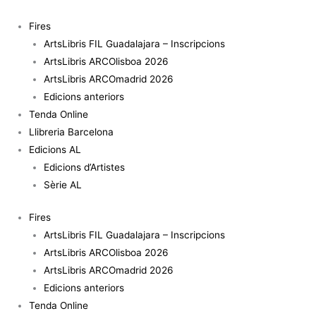
Vés
quantitat
al
de
Fires
contingut
Cardón
ArtsLibris FIL Guadalajara – Inscripcions
Cardinal
ArtsLibris ARCOlisboa 2026
ArtsLibris ARCOmadrid 2026
Edicions anteriors
Tenda Online
Llibreria Barcelona
Edicions AL
Edicions d’Artistes
Sèrie AL
Fires
ArtsLibris FIL Guadalajara – Inscripcions
ArtsLibris ARCOlisboa 2026
ArtsLibris ARCOmadrid 2026
Edicions anteriors
Tenda Online