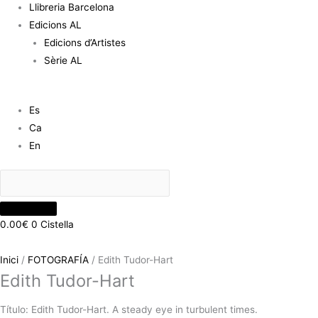
Llibreria Barcelona
Edicions AL
Edicions d’Artistes
Sèrie AL
Es
Ca
En
0.00
€
0
Cistella
Inici
/
FOTOGRAFÍA
/ Edith Tudor-Hart
Edith Tudor-Hart
Título: Edith Tudor-Hart. A steady eye in turbulent times.