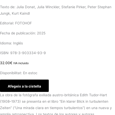
Texto de: Julia Donat, Julia Winckler, Stefanie Pirker, Peter Stephan
Jungk, Kurt Kaindl
Editorial: FOTOHOF
Fecha de publicación: 2025
Idioma: Inglés
ISBN: 978-3-903334-93-9
32.00
€
IVA incluido
Disponibilitat:
En estoc
Afegeix a la cistella
La obra de la fotógrafa exiliada austro-británica Edith Tudor-Hart
(1908–1973) se presenta en el libro “Ein klarer Blick in turbulenten
Zeiten” (“Una mirada clara en tiempos turbulentos”) en una nueva y
amplia retrospectiva. Los textos de los autores y autoras