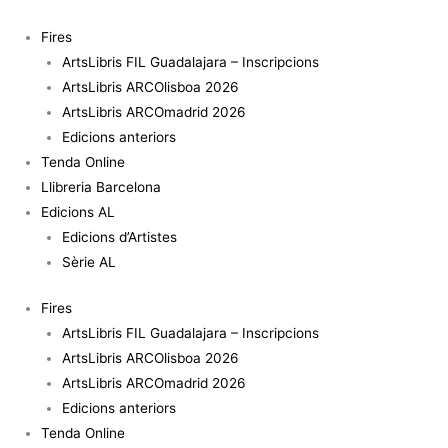
Vés
quantitat
al
de
Fires
contingut
Edith
ArtsLibris FIL Guadalajara – Inscripcions
Tudor-
ArtsLibris ARCOlisboa 2026
Hart
ArtsLibris ARCOmadrid 2026
Edicions anteriors
Tenda Online
Llibreria Barcelona
Edicions AL
Edicions d’Artistes
Sèrie AL
Fires
ArtsLibris FIL Guadalajara – Inscripcions
ArtsLibris ARCOlisboa 2026
ArtsLibris ARCOmadrid 2026
Edicions anteriors
Tenda Online