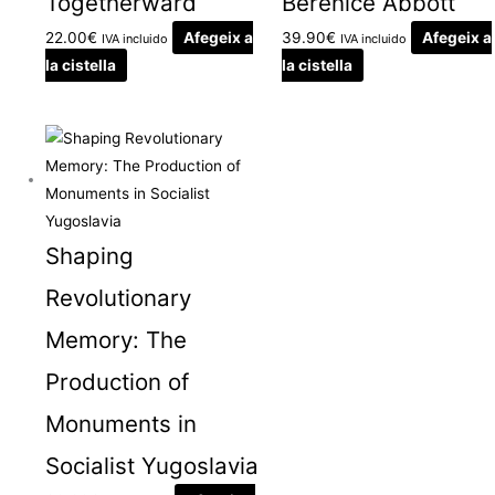
Togetherward
Berenice Abbott
22.00
€
Afegeix a
39.90
€
Afegeix a
IVA incluido
IVA incluido
la cistella
la cistella
Shaping
Revolutionary
Memory: The
Production of
Monuments in
Socialist Yugoslavia