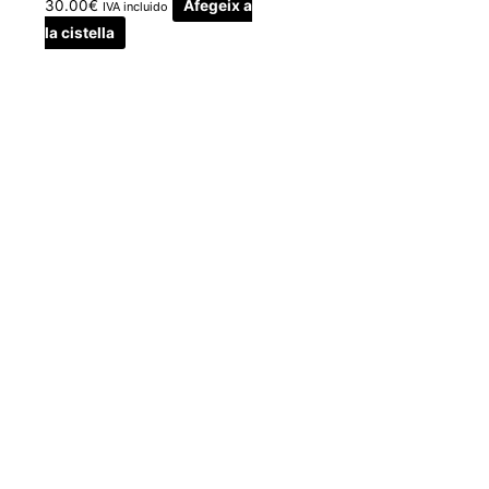
30.00
€
Afegeix a
IVA incluido
la cistella