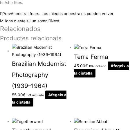
he/she likes.
Prev
Ancestral fears. Los miedos ancestrales pueden volver
Millons d estels i un somni
Next
Relacionados
Productes relacionats
Terra Ferma
Brazilian Modernist
45.00
€
Afegeix a
IVA incluido
la cistella
Photography
(1939–1964)
55.00
€
Afegeix a
IVA incluido
la cistella