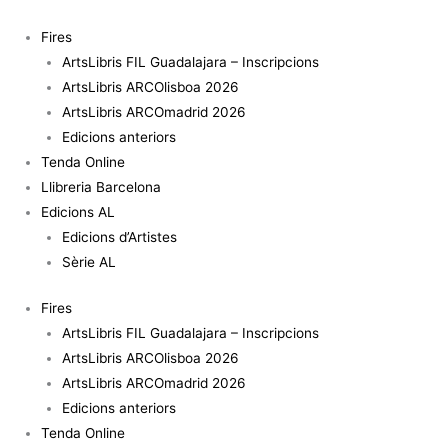
Vés
quantitat
al
de
Fires
contingut
Based
ArtsLibris FIL Guadalajara – Inscripcions
on
ArtsLibris ARCOlisboa 2026
a
ArtsLibris ARCOmadrid 2026
true
Edicions anteriors
Story
Tenda Online
Llibreria Barcelona
Edicions AL
Edicions d’Artistes
Sèrie AL
Fires
ArtsLibris FIL Guadalajara – Inscripcions
ArtsLibris ARCOlisboa 2026
ArtsLibris ARCOmadrid 2026
Edicions anteriors
Tenda Online