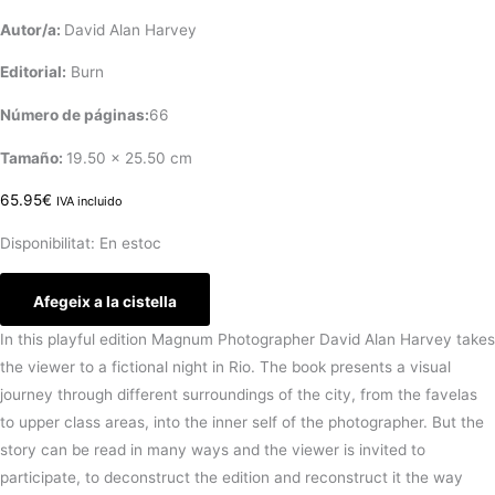
Autor/a:
David Alan Harvey
Editorial:
Burn
Número de páginas:
66
Tamaño:
19.50 x 25.50 cm
65.95
€
IVA incluido
Disponibilitat:
En estoc
Afegeix a la cistella
In this playful edition Magnum Photographer David Alan Harvey takes
the viewer to a fictional night in Rio. The book presents a visual
journey through different surroundings of the city, from the favelas
to upper class areas, into the inner self of the photographer. But the
story can be read in many ways and the viewer is invited to
participate, to deconstruct the edition and reconstruct it the way