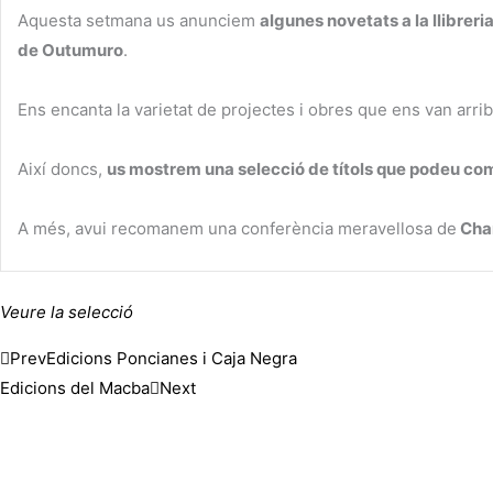
Aquesta setmana us anunciem
algunes novetats a la llibreri
de Outumuro
.
Ens encanta la varietat de projectes i obres que ens van arriba
Així doncs,
us mostrem una selecció de títols que podeu comp
A més, avui recomanem una conferència meravellosa de
Chan
Veure la selecció
Prev
Edicions Poncianes i Caja Negra
Edicions del Macba
Next