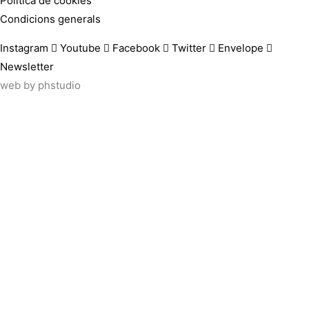
Política de cookies
Condicions generals
Instagram
Youtube
Facebook
Twitter
Envelope
Newsletter
web by
phstudio
Suscríbete al newsletter ArtsLibris
SUSCRIBIR
ArtsLibris in English
will be available shortly
Els continguts de ArtsLibris en català estaran disponibles en b
Utilizamos cookies propias y de terceros para analizar el uso 
información sobre cómo configurarlas, o rechazar su uso.