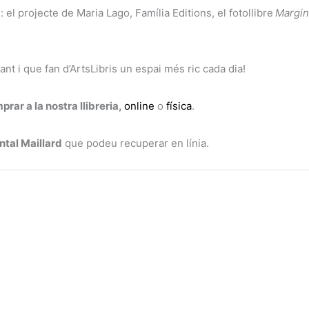
a
: el projecte de Maria Lago, Família Editions, el fotollibre
Margin
nt i que fan d’ArtsLibris un espai més ric cada dia!
rar a la nostra llibreria,
online
o
física
.
tal Maillard
que podeu recuperar en línia.