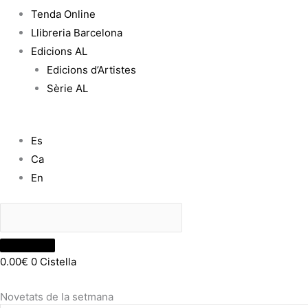
Tenda Online
Llibreria Barcelona
Edicions AL
Edicions d’Artistes
Sèrie AL
Es
Ca
En
0.00
€
0
Cistella
Novetats de la setmana