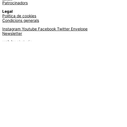
Patrocinadors
Legal
Política de cookies
Condicions generals
Instagram
Youtube
Facebook
Twitter
Envelope
Newsletter
web by
phstudio
Suscríbete al newsletter ArtsLibris
SUSCRIBIR
ArtsLibris in English
will be available shortly
Els continguts de ArtsLibris en català
estaran disponibles en breu