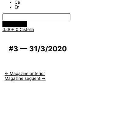
Ca
En
0.00
€
0
Cistella
#3 — 31/3/2020
←
Magazine anterior
Magazine següent
→