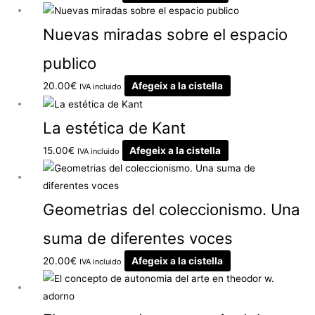
Nuevas miradas sobre el espacio
publico
20.00
€
Afegeix a la cistella
IVA incluido
La estética de Kant
15.00
€
Afegeix a la cistella
IVA incluido
Geometrias del coleccionismo. Una
suma de diferentes voces
20.00
€
Afegeix a la cistella
IVA incluido