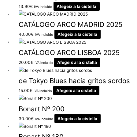
13.90
€
Afegeix a la cistella
IVA incluido
CATÁLOGO ARCO MADRID 2025
40.00
€
Afegeix a la cistella
IVA incluido
CATÁLOGO ARCO LISBOA 2025
20.00
€
Afegeix a la cistella
IVA incluido
de Tokyo Blues hacia gritos sordos
15.00
€
Afegeix a la cistella
IVA incluido
Bonart Nº 200
30.00
€
Afegeix a la cistella
IVA incluido
Bonart Nº 180