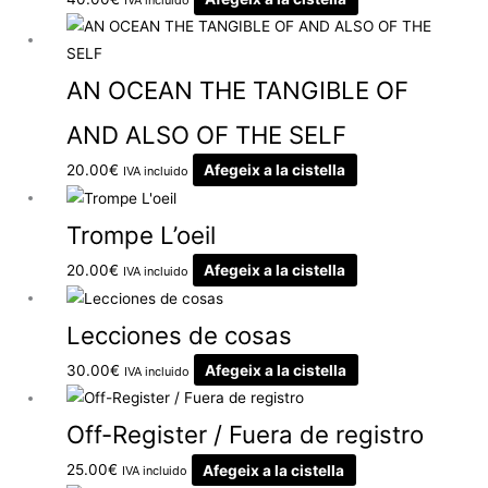
IVA incluido
AN OCEAN THE TANGIBLE OF
AND ALSO OF THE SELF
20.00
€
Afegeix a la cistella
IVA incluido
Trompe L’oeil
20.00
€
Afegeix a la cistella
IVA incluido
Lecciones de cosas
30.00
€
Afegeix a la cistella
IVA incluido
Off-Register / Fuera de registro
25.00
€
Afegeix a la cistella
IVA incluido