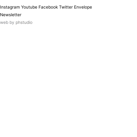
Instagram
Youtube
Facebook
Twitter
Envelope
Newsletter
web by
phstudio
Suscríbete al newsletter ArtsLibris
SUSCRIBIR
ArtsLibris in English
will be available shortly
Els continguts de ArtsLibris en català
estaran disponibles en breu
Utilizamos cookies propias y de terceros
para analizar el uso que haces de nuestro