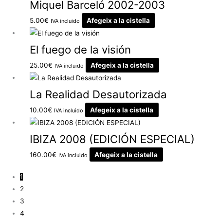
Miquel Barceló 2002-2003
5.00
€
Afegeix a la cistella
IVA incluido
El fuego de la visión
25.00
€
Afegeix a la cistella
IVA incluido
La Realidad Desautorizada
10.00
€
Afegeix a la cistella
IVA incluido
IBIZA 2008 (EDICIÓN ESPECIAL)
160.00
€
Afegeix a la cistella
IVA incluido
1
2
3
4