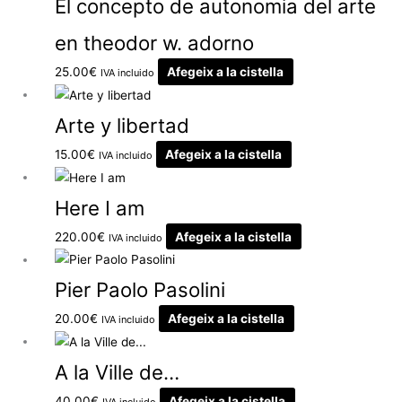
El concepto de autonomia del arte
en theodor w. adorno
25.00
€
Afegeix a la cistella
IVA incluido
Arte y libertad
15.00
€
Afegeix a la cistella
IVA incluido
Here I am
220.00
€
Afegeix a la cistella
IVA incluido
Pier Paolo Pasolini
20.00
€
Afegeix a la cistella
IVA incluido
A la Ville de…
40.00
€
Afegeix a la cistella