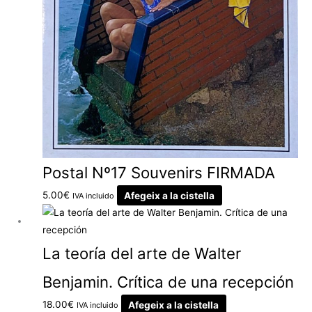
Postal Nº17 Souvenirs FIRMADA
5.00
€
Afegeix a la cistella
IVA incluido
La teoría del arte de Walter
Benjamin. Crítica de una recepción
18.00
€
Afegeix a la cistella
IVA incluido