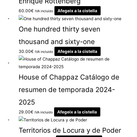
Enrique Rottenberg
60.00
€
Afegeix a la cistella
IVA incluido
One hundred thirty seven
thousand and sixty-one
30.00
€
Afegeix a la cistella
IVA incluido
House of Chappaz Catálogo de
resumen de temporada 2024-
2025
29.00
€
Afegeix a la cistella
IVA incluido
Territorios de Locura y de Poder