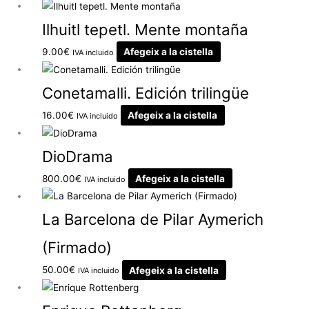
Ilhuitl tepetl. Mente montaña
9.00
€
Afegeix a la cistella
IVA incluido
Conetamalli. Edición trilingüe
16.00
€
Afegeix a la cistella
IVA incluido
DioDrama
800.00
€
Afegeix a la cistella
IVA incluido
La Barcelona de Pilar Aymerich
(Firmado)
50.00
€
Afegeix a la cistella
IVA incluido