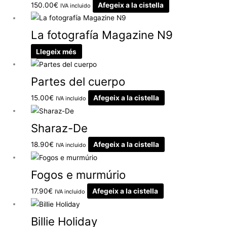
150.00
€
Afegeix a la cistella
IVA incluido
La fotografía Magazine N9
Llegeix més
Partes del cuerpo
15.00
€
Afegeix a la cistella
IVA incluido
Sharaz-De
18.90
€
Afegeix a la cistella
IVA incluido
Fogos e murmúrio
17.90
€
Afegeix a la cistella
IVA incluido
Billie Holiday