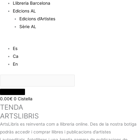
Llibreria Barcelona
Edicions AL
Edicions d’Artistes
Sèrie AL
Es
Ca
En
0.00
€
0
Cistella
TENDA
ARTSLIBRIS
ArtsLibris es reinventa com a llibreria online. Des de la nostra botiga
podràs accedir i comprar llibres i publicacions d’artistes
i autoeditats, fotollibres i una àmplia gamma de publicacions de