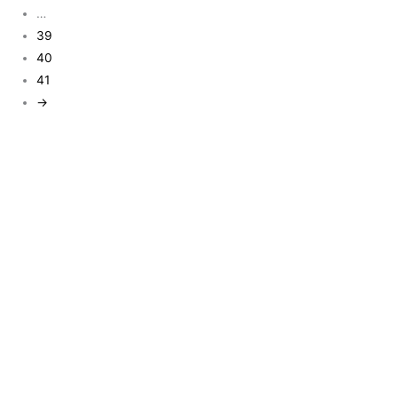
…
39
40
41
→