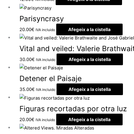
Parisyncrasy
20.00
€
Afegeix a la cistella
IVA incluido
Vital and veiled: Valerie Brathwa
30.00
€
Afegeix a la cistella
IVA incluido
Detener el Paisaje
35.00
€
Afegeix a la cistella
IVA incluido
Figuras recortadas por otra luz
20.00
€
Afegeix a la cistella
IVA incluido