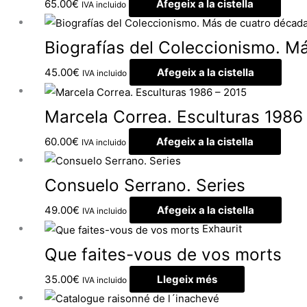
65.00
€
Afegeix a la cistella
IVA incluido
Biografías del Coleccionismo. M
45.00
€
Afegeix a la cistella
IVA incluido
Marcela Correa. Esculturas 1986
60.00
€
Afegeix a la cistella
IVA incluido
Consuelo Serrano. Series
49.00
€
Afegeix a la cistella
IVA incluido
Exhaurit
Que faites-vous de vos morts
35.00
€
Llegeix més
IVA incluido