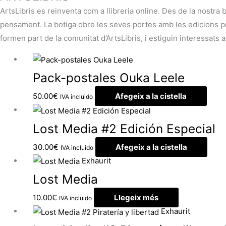
ArtsLibris es reinventa com a llibreria online. Des de la nostra 
pensament. La botiga obre les seves portes amb les edicions pròp
formen part de la comunitat d’ArtsLibris, i estiguin interessats a
Pack-postales Ouka Leele
50.00
€
Afegeix a la cistella
IVA incluido
Lost Media #2 Edición Especial
30.00
€
Afegeix a la cistella
IVA incluido
Exhaurit
Lost Media
10.00
€
Llegeix més
IVA incluido
Exhaurit