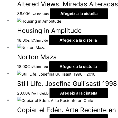
Altered Views. Miradas Alteradas
38.00
€
Afegeix a la cistella
IVA incluido
Housing in Amplitude
18.00
€
Afegeix a la cistella
IVA incluido
Norton Maza
18.00
€
Afegeix a la cistella
IVA incluido
Still Life. Josefina Guilisasti 199
28.00
€
Afegeix a la cistella
IVA incluido
Copiar el Edén. Arte Reciente en 