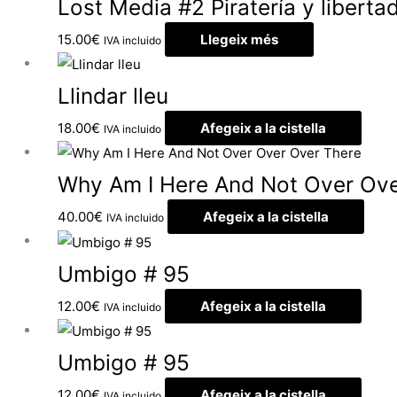
Lost Media #2 Piratería y liberta
15.00
€
Llegeix més
IVA incluido
Llindar lleu
18.00
€
Afegeix a la cistella
IVA incluido
Why Am I Here And Not Over Ove
40.00
€
Afegeix a la cistella
IVA incluido
Umbigo # 95
12.00
€
Afegeix a la cistella
IVA incluido
Umbigo # 95
12.00
€
Afegeix a la cistella
IVA incluido