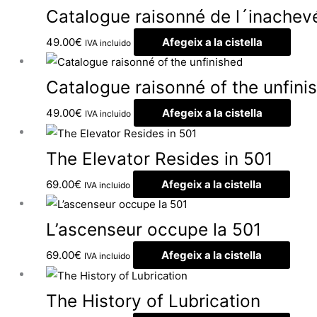
Catalogue raisonné de l´inachev
49.00
€
Afegeix a la cistella
IVA incluido
Catalogue raisonné of the unfini
49.00
€
Afegeix a la cistella
IVA incluido
The Elevator Resides in 501
69.00
€
Afegeix a la cistella
IVA incluido
L’ascenseur occupe la 501
69.00
€
Afegeix a la cistella
IVA incluido
The History of Lubrication