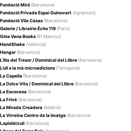
Fundació Miró
(Barcelona)
Fundació Privada Espai Guinovart
(Agramunt)
Fundació Vila Casas
(Barcelona)
Galerie / Librairie Écho 119
(París)
Gina Vena Books
(El Masnou)
HandShake
(València)
Hangar
(Barcelona)
L’Illa del Tresor / Dominical del Llibre
(Barcelona)
L’ull a la mà microedicions
(Tarragona)
La Capella
(Barcelona)
La Dolce Vita / Dominical del Llibre
(Barcelona)
La Escocesa
(Barcelona)
La Frivé
(Barcelona)
La Mirada Creadora
(Madrid)
La Virreina Centre de la Imatge
(Barcelona)
Lapislàtzuli
(Barcelona)