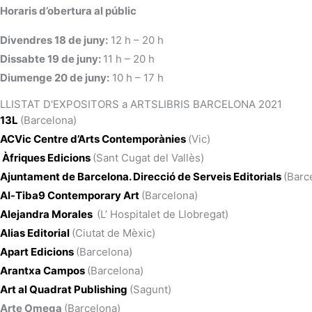
Horaris d’obertura al públic
Divendres 18 de juny:
12 h – 20 h
Dissabte 19 de juny:
11 h – 20 h
Diumenge 20 de juny:
10 h – 17 h
LLISTAT D'EXPOSITORS a ARTSLIBRIS BARCELONA 2021
13L
(Barcelona)
ACVic Centre d’Arts Contemporànies
(Vic)
Àfriques Edicions
(Sant Cugat del Vallès)
Ajuntament de Barcelona. Direcció de Serveis Editorials
(Barc
Al-Tiba9 Contemporary Art
(Barcelona)
Alejandra Morales
(L’ Hospitalet de Llobregat)
Alias Editorial
(Ciutat de Mèxic)
Apart Edicions
(Barcelona)
Arantxa Campos
(Barcelona)
Art al Quadrat Publishing
(Sagunt)
Arte Omega
(Barcelona)