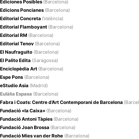
Ediciones Posibles
(Barcelona)
Edicions Poncianes
(Barcelona)
Editorial Concreta
(València)
Editorial Flamboyant
(Barcelona)
Editorial RM
(Barcelona)
Editorial Tenov
(Barcelona)
El Naufraguito
(Barcelona)
El Palito Edita
(Saragossa)
Enciclopèdia Art
(Barcelona)
Espe Pons
(Barcelona)
eStudio Asia
(Madrid)
Eulàlia Espasa
(Barcelona)
Fabra i Coats: Centre d’Art Contemporani de Barcelona
(Barce
Fundació «la Caixa»
(Barcelona)
Fundació Antoni Tàpies
(Barcelona)
Fundació Joan Brossa
(Barcelona)
Fundació Mies van der Rohe
(Barcelona)