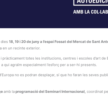
s dies
18, 19 i 20 de juny a l’espai Fossat del Mercat de Sant Ant
 en un recinte exterior.
 i
pràcticament totes les institucions, centres i escoles d’art 
 a qui agraïm especialment l’esforç per a ser-hi presents.
a d’Europa no es podran desplaçar, sí que ho faran les seves publi
tge
amb la
programació del Seminari Internacional,
coordinat pe