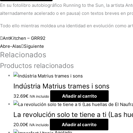
En su fotolibro autobiográfico Running to the Sun, la artista
alternadamente acelerado o en pausa) con textos breves en pros
Todo ello mientras moldea una identidad en evolución como arti
Ant
Kitchen – GRR92
Abre-Alas
Siguiente
Relacionados
Productos relacionados
Indústria Matrius trames i sons
32.69
€
Añadir al carrito
IVA incluido
La revolución solo te tiene a ti (Las hu
20.00
€
Añadir al carrito
IVA incluido
Agotado