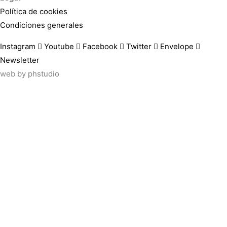
Política de cookies
Condiciones generales
Instagram
Youtube
Facebook
Twitter
Envelope
Newsletter
web by
phstudio
Suscríbete al newsletter ArtsLibris
SUSCRIBIR
ArtsLibris in English
will be available shortly
Els continguts de ArtsLibris en català 