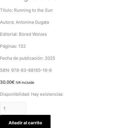
Título: Running to the Sun
Autora: Antonina Gugała
Editorial: Bored Wolves
Páginas: 132
Fecha de publicación: 2025
SBN: 978-83-68165-16-6
30.00
€
IVA incluido
Disponibilidad:
Hay existencias
Añadir al carrito