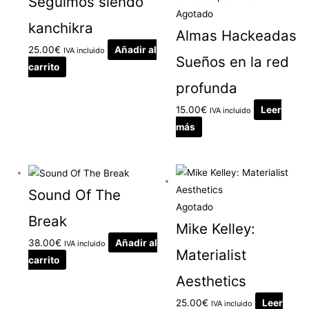
Seguimos siendo
Agotado
kanchikra
Almas Hackeadas
25.00
€
Añadir al
IVA incluido
Sueños en la red
carrito
profunda
15.00
€
Leer
IVA incluido
más
Sound Of The
Agotado
Break
Mike Kelley:
38.00
€
Añadir al
IVA incluido
Materialist
carrito
Aesthetics
25.00
€
Leer
IVA incluido