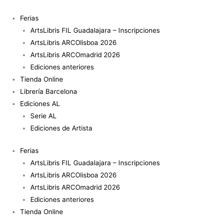
Ir
Pasivas.
al
Bitácora
Ferias
contenido
sexual
ArtsLibris FIL Guadalajara – Inscripciones
cantidad
ArtsLibris ARCOlisboa 2026
ArtsLibris ARCOmadrid 2026
Ediciones anteriores
Tienda Online
Librería Barcelona
Ediciones AL
Serie AL
Ediciones de Artista
Ferias
ArtsLibris FIL Guadalajara – Inscripciones
ArtsLibris ARCOlisboa 2026
ArtsLibris ARCOmadrid 2026
Ediciones anteriores
Tienda Online