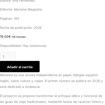
Editora: Ana Fernández
Editorial: Marisma Magazine
Páginas: 165
Fecha de publicación: 2026
19.00
€
IVA incluido
Disponibilidad:
Hay existencias
Añadir al carrito
Marisma es una revista independiente en papel, bilingüe español-
inglés, sobre cultura y viajes. El primer número se publica en 2026 y
está dedicado a Andalucía.
El proyecto se propone transformar el enfoque idílico y funcional de
las guías de viaje tradicionales, mediante textos de carácter íntimo y