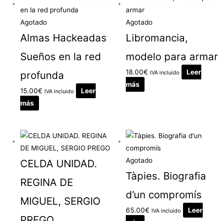
Agotado
Agotado
Almas Hackeadas
Libromancia,
Sueños en la red
modelo para armar
18.00
€
Leer
profunda
IVA incluido
más
15.00
€
Leer
IVA incluido
más
Agotado
CELDA UNIDAD.
Tàpies. Biografia
REGINA DE
d’un compromís
MIGUEL, SERGIO
65.00
€
Leer
IVA incluido
PREGO