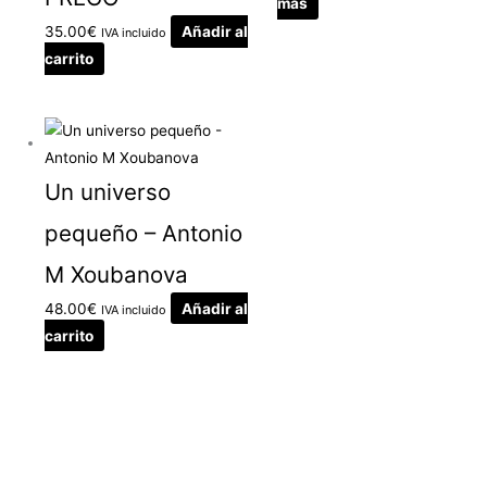
más
35.00
€
Añadir al
IVA incluido
carrito
Un universo
pequeño – Antonio
M Xoubanova
48.00
€
Añadir al
IVA incluido
carrito