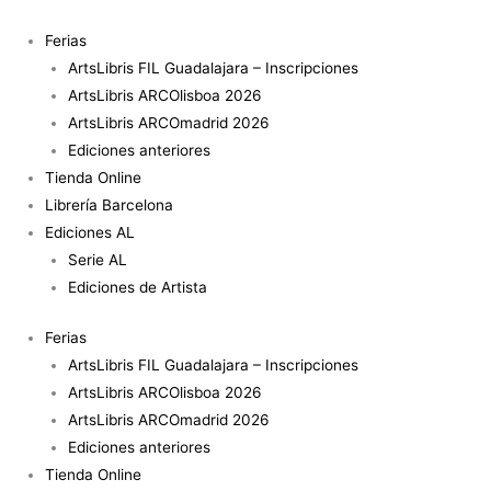
Ir
Por
al
los
Ferias
contenido
días
ArtsLibris FIL Guadalajara – Inscripciones
felices
ArtsLibris ARCOlisboa 2026
cantidad
ArtsLibris ARCOmadrid 2026
Ediciones anteriores
Tienda Online
Librería Barcelona
Ediciones AL
Serie AL
Ediciones de Artista
Ferias
ArtsLibris FIL Guadalajara – Inscripciones
ArtsLibris ARCOlisboa 2026
ArtsLibris ARCOmadrid 2026
Ediciones anteriores
Tienda Online