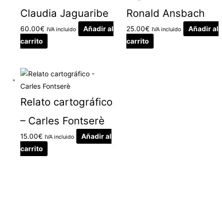
Claudia Jaguaribe
Ronald Ansbach
60.00
€
Añadir al
25.00
€
Añadir al
IVA incluido
IVA incluido
carrito
carrito
Relato cartográfico
– Carles Fontserè
15.00
€
Añadir al
IVA incluido
carrito