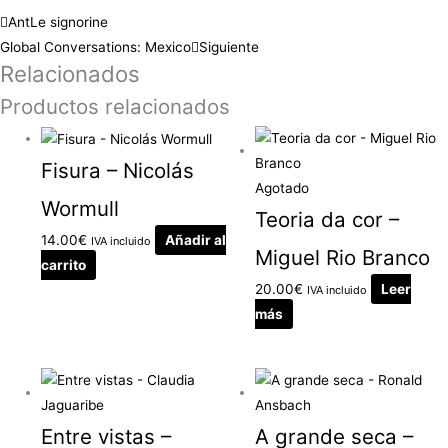
Ant
Le signorine
Global Conversations: Mexico
Siguiente
Relacionados
Productos relacionados
Fisura – Nicolás
Agotado
Wormull
Teoria da cor –
14.00
€
Añadir al
IVA incluido
Miguel Rio Branco
carrito
20.00
€
Leer
IVA incluido
más
Entre vistas –
A grande seca –