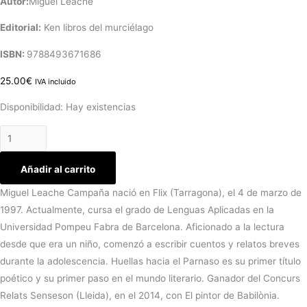
Autor:
Miguel Leache
Editorial:
‎ Ken libros del murciélago
ISBN:
9788493671686
25.00
€
IVA incluido
Disponibilidad:
Hay existencias
Añadir al carrito
Miguel Leache Campaña nació en Flix (Tarragona), el 4 de marzo de
1997. Actualmente, cursa el grado de Lenguas Aplicadas en la
Universidad Pompeu Fabra de Barcelona. Aficionado a la lectura
desde que era un niño, comenzó a escribir cuentos y relatos breves
durante la adolescencia. Huellas hacia el Parnaso es su primer título
poético y su primer paso en el mundo literario. Ganador del Concurs
Relats Senseson (Lleida), en el 2014, con El pintor de Babilònia.