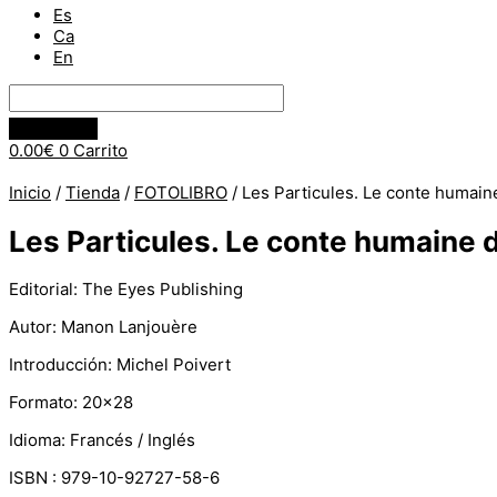
Es
Ca
En
0.00
€
0
Carrito
Inicio
/
Tienda
/
FOTOLIBRO
/ Les Particules. Le conte humain
Les Particules. Le conte humaine 
Editorial: The Eyes Publishing
Autor: Manon Lanjouère
Introducción: Michel Poivert
Formato: 20×28
Idioma: Francés / Inglés
ISBN : 979-10-92727-58-6