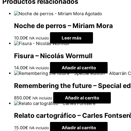
Productos relacionados
Agotado
Noche de perros – Miriam Mora
10.00
€
Leer más
IVA incluido
Fisura – Nicolás Wormull
14.00
€
Añadir al carrito
IVA incluido
Remembering the future – Special ed
850.00
€
Añadir al carrito
IVA incluido
Relato cartográfico – Carles Fontser
15.00
€
Añadir al carrito
IVA incluido