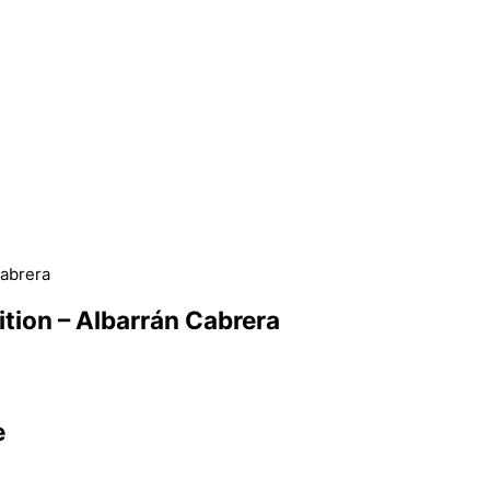
ition – Albarrán Cabrera
è