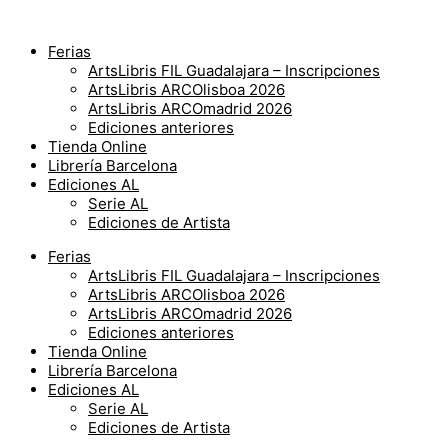
Ir
Les
al
Particules.
contenido
Le
Ferias
conte
ArtsLibris FIL Guadalajara – Inscripciones
humaine
ArtsLibris ARCOlisboa 2026
d’une
ArtsLibris ARCOmadrid 2026
eau
Ediciones anteriores
qui
Tienda Online
meurt
Librería Barcelona
cantidad
Ediciones AL
Serie AL
Ediciones de Artista
Ferias
ArtsLibris FIL Guadalajara – Inscripciones
ArtsLibris ARCOlisboa 2026
ArtsLibris ARCOmadrid 2026
Ediciones anteriores
Tienda Online
Librería Barcelona
Ediciones AL
Serie AL
Ediciones de Artista