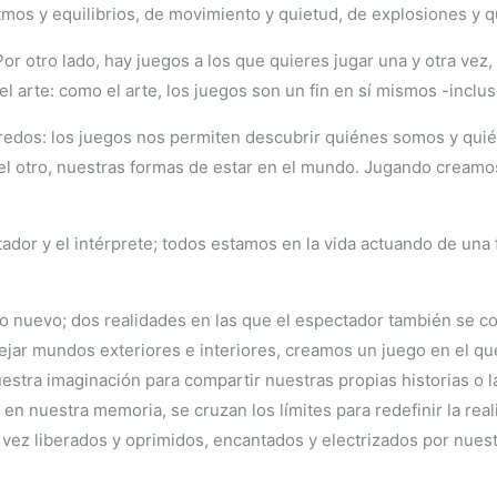
itmos y equilibrios, de movimiento y quietud, de explosiones y q
 otro lado, hay juegos a los que quieres jugar una y otra vez, 
, el arte: como el arte, los juegos son un fin en sí mismos -inclu
, enredos: los juegos nos permiten descubrir quiénes somos y qu
 otro, nuestras formas de estar en el mundo. Jugando creamos 
ectador y el intérprete; todos estamos en la vida actuando de un
nuevo; dos realidades en las que el espectador también se con
jar mundos exteriores e interiores, creamos un juego en el que
stra imaginación para compartir nuestras propias historias o la
s en nuestra memoria, se cruzan los límites para redefinir la r
a vez liberados y oprimidos, encantados y electrizados por nues