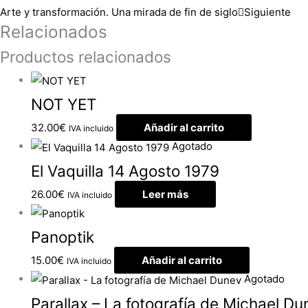
Arte y transformación. Una mirada de fin de siglo
Siguiente
Relacionados
Productos relacionados
NOT YET
32.00
€
Añadir al carrito
IVA incluido
Agotado
El Vaquilla 14 Agosto 1979
26.00
€
Leer más
IVA incluido
Panoptik
15.00
€
Añadir al carrito
IVA incluido
Agotado
Parallax – La fotografía de Michael D