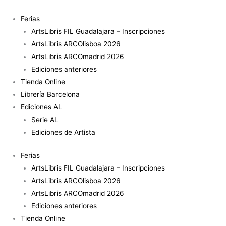
Ir
Tengo
al
un
Ferias
contenido
animal
ArtsLibris FIL Guadalajara – Inscripciones
singular
ArtsLibris ARCOlisboa 2026
cantidad
ArtsLibris ARCOmadrid 2026
Ediciones anteriores
Tienda Online
Librería Barcelona
Ediciones AL
Serie AL
Ediciones de Artista
Ferias
ArtsLibris FIL Guadalajara – Inscripciones
ArtsLibris ARCOlisboa 2026
ArtsLibris ARCOmadrid 2026
Ediciones anteriores
Tienda Online