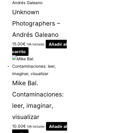
Unknown
Photographers –
Andrés Galeano
15.00
€
Añadir al
IVA incluido
carrito
Mike Bal.
Contaminaciones:
leer, imaginar,
visualizar
10.00
€
Añadir al
IVA incluido