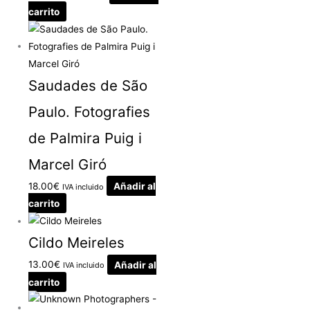
carrito
Saudades de São
Paulo. Fotografies
de Palmira Puig i
Marcel Giró
18.00
€
Añadir al
IVA incluido
carrito
Cildo Meireles
13.00
€
Añadir al
IVA incluido
carrito