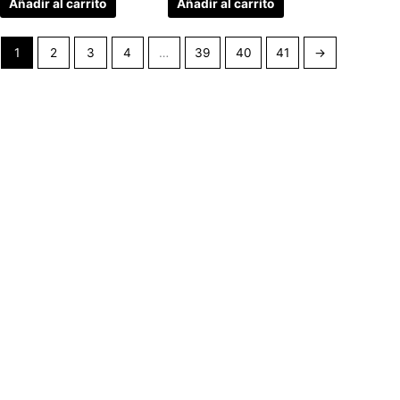
Añadir al carrito
Añadir al carrito
1
2
3
4
…
39
40
41
→