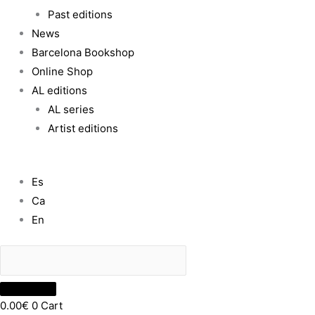
Past editions
News
Barcelona Bookshop
Online Shop
AL editions
AL series
Artist editions
Es
Ca
En
0.00
€
0
Cart