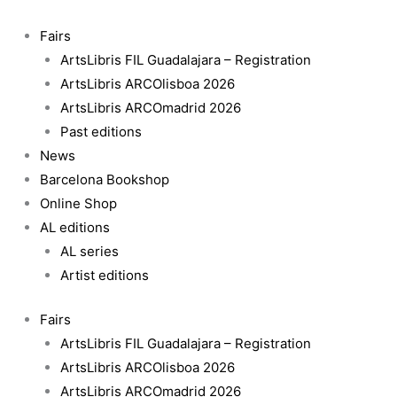
Skip
Vida
to
Paciente
Fairs
content
quantity
ArtsLibris FIL Guadalajara – Registration
ArtsLibris ARCOlisboa 2026
ArtsLibris ARCOmadrid 2026
Past editions
News
Barcelona Bookshop
Online Shop
AL editions
AL series
Artist editions
Fairs
ArtsLibris FIL Guadalajara – Registration
ArtsLibris ARCOlisboa 2026
ArtsLibris ARCOmadrid 2026