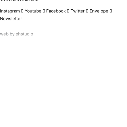
Instagram
Youtube
Facebook
Twitter
Envelope
Newsletter
web by
phstudio
Suscríbete al newsletter ArtsLibris
SUSCRIBIR
ArtsLibris in English
will be available shortly
Els continguts de ArtsLibris en català 
Utilizamos cookies propias y de tercer