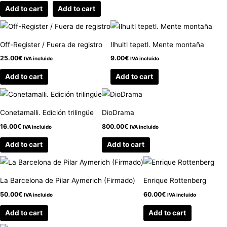
Add to cart
Add to cart
Off-Register / Fuera de registro
Ilhuitl tepetl. Mente montaña
25.00
€
9.00
€
IVA incluido
IVA incluido
Add to cart
Add to cart
Conetamalli. Edición trilingüe
DioDrama
16.00
€
800.00
€
IVA incluido
IVA incluido
Add to cart
Add to cart
La Barcelona de Pilar Aymerich (Firmado)
Enrique Rottenberg
50.00
€
60.00
€
IVA incluido
IVA incluido
Add to cart
Add to cart