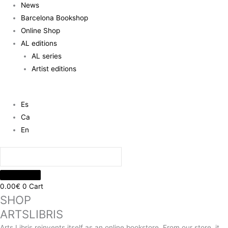
News
Barcelona Bookshop
Online Shop
AL editions
AL series
Artist editions
Es
Ca
En
0.00
€
0
Cart
SHOP
ARTSLIBRIS
Arts Libris reinvents itself as an online bookstore. From our store, it