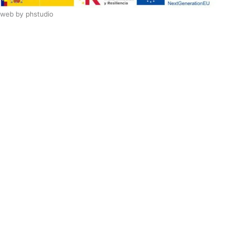
web by
phstudio
Suscríbete al newsletter ArtsLibris
SUSCRIBIR
ArtsLibris in English
will be available shortly
Els continguts de ArtsLibris en català
estaran disponibles en breu
Utilizamos cookies propias y de terceros
para analizar el uso que haces de nuestro
sitio web. Puedes autorizar el uso de
todas las cookies pulsando el botón