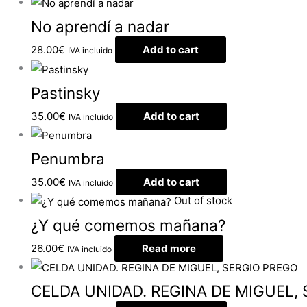
No aprendí a nadar
28.00
€
Add to cart
IVA incluido
Pastinsky
35.00
€
Add to cart
IVA incluido
Penumbra
35.00
€
Add to cart
IVA incluido
Out of stock
¿Y qué comemos mañana?
26.00
€
Read more
IVA incluido
CELDA UNIDAD. REGINA DE MIGUEL,