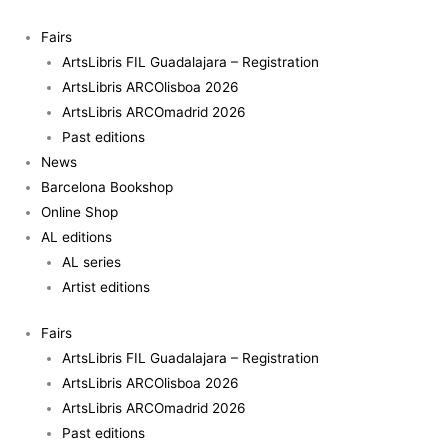
Skip
Norton
to
Maza
Fairs
content
quantity
ArtsLibris FIL Guadalajara – Registration
ArtsLibris ARCOlisboa 2026
ArtsLibris ARCOmadrid 2026
Past editions
News
Barcelona Bookshop
Online Shop
AL editions
AL series
Artist editions
Fairs
ArtsLibris FIL Guadalajara – Registration
ArtsLibris ARCOlisboa 2026
ArtsLibris ARCOmadrid 2026
Past editions