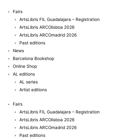
Skip
Dream
to
on
Fairs
content
-
ArtsLibris FIL Guadalajara – Registration
Berlin,
ArtsLibris ARCOlisboa 2026
the
ArtsLibris ARCOmadrid 2026
90s
Past editions
quantity
News
Barcelona Bookshop
Online Shop
AL editions
AL series
Artist editions
Fairs
ArtsLibris FIL Guadalajara – Registration
ArtsLibris ARCOlisboa 2026
ArtsLibris ARCOmadrid 2026
Past editions