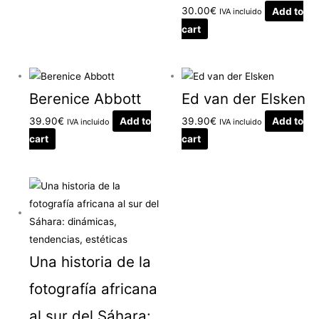
30.00
€
Add to
IVA incluido
cart
Berenice Abbott
Ed van der Elsken
39.90
€
Add to
39.90
€
Add to
IVA incluido
IVA incluido
cart
cart
Una historia de la
fotografía africana
al sur del Sáhara: