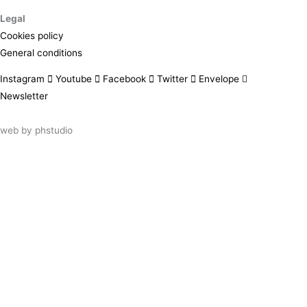
Legal
Cookies policy
General conditions
Instagram
Youtube
Facebook
Twitter
Envelope
Newsletter
web by
phstudio
Suscríbete al newsletter ArtsLibris
SUSCRIBIR
ArtsLibris in English
will be available shortly