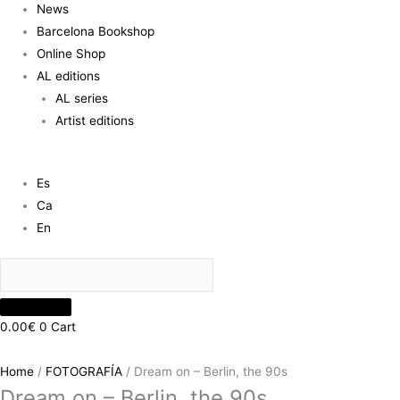
News
Barcelona Bookshop
Online Shop
AL editions
AL series
Artist editions
Es
Ca
En
0.00
€
0
Cart
Home
/
FOTOGRAFÍA
/ Dream on – Berlin, the 90s
Dream on – Berlin, the 90s