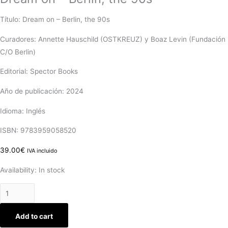
Título: Dream on – Berlin, the 90s
Curadores: Annette Hauschild (OSTKREUZ) y Boaz Levin (Fundación
C/O Berlin)
Editorial: Spector Books
Año de publicación: 2024
Idioma: Inglés
ISBN: 9783959058520
39.00
€
IVA incluido
Availability:
In stock
Add to cart