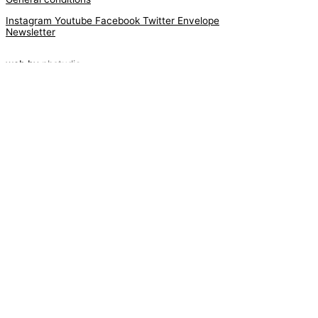
Instagram
Youtube
Facebook
Twitter
Envelope
Newsletter
web by
phstudio
Suscríbete al newsletter ArtsLibris
SUSCRIBIR
ArtsLibris in English
will be available shortly
Els continguts de ArtsLibris en català
estaran disponibles en breu
Utilizamos cookies propias y de