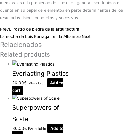
medievales o la propiedad del suelo, en general, son tenidos en
cuenta en su papel de elementos en parte determinantes de los
resultados físicos concretos y sucesivos.
Prev
El rostro de piedra de la arquitectura
La noche de Luis Barragán en la Alhambra
Next
Relacionados
Related products
Everlasting Plastics
26.00
€
Add to
IVA incluido
cart
Superpowers of
Scale
30.00
€
Add to
IVA incluido