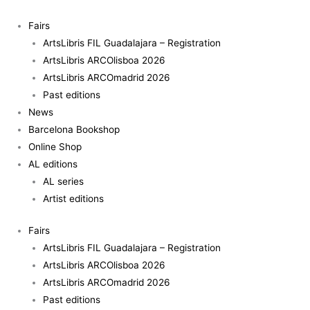
Skip
Permanencias
to
y
Fairs
content
arquitectura
ArtsLibris FIL Guadalajara – Registration
urbana
ArtsLibris ARCOlisboa 2026
quantity
ArtsLibris ARCOmadrid 2026
Past editions
News
Barcelona Bookshop
Online Shop
AL editions
AL series
Artist editions
Fairs
ArtsLibris FIL Guadalajara – Registration
ArtsLibris ARCOlisboa 2026
ArtsLibris ARCOmadrid 2026
Past editions