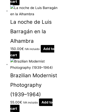
cart
La noche de Luis
Barragán en la
Alhambra
150.00
€
Add to
IVA incluido
cart
Brazilian Modernist
Photography
(1939–1964)
55.00
€
Add to
IVA incluido
cart