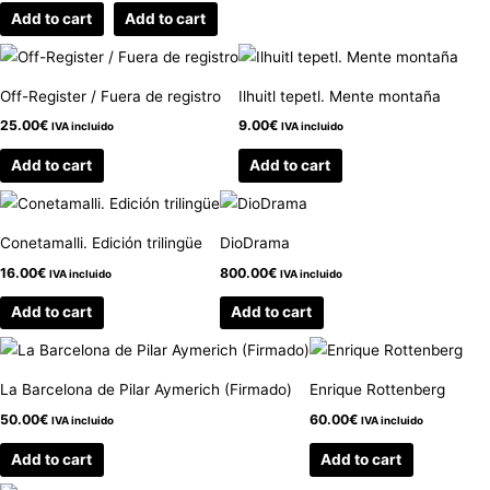
Add to cart
Add to cart
Off-Register / Fuera de registro
Ilhuitl tepetl. Mente montaña
25.00
€
9.00
€
IVA incluido
IVA incluido
Add to cart
Add to cart
Conetamalli. Edición trilingüe
DioDrama
16.00
€
800.00
€
IVA incluido
IVA incluido
Add to cart
Add to cart
La Barcelona de Pilar Aymerich (Firmado)
Enrique Rottenberg
50.00
€
60.00
€
IVA incluido
IVA incluido
Add to cart
Add to cart