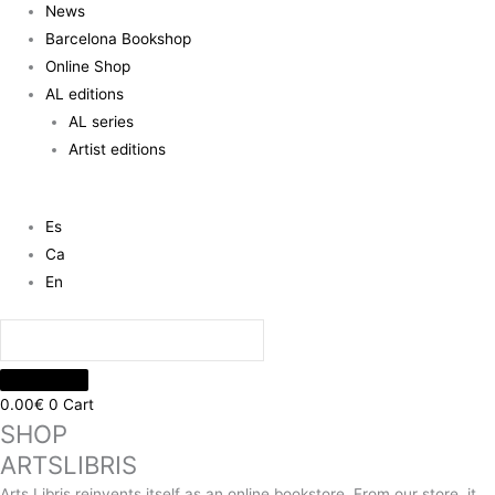
News
Barcelona Bookshop
Online Shop
AL editions
AL series
Artist editions
Es
Ca
En
0.00
€
0
Cart
SHOP
ARTSLIBRIS
Arts Libris reinvents itself as an online bookstore. From our store, it