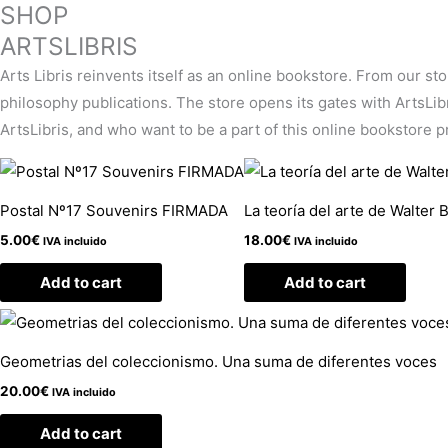
SHOP
ARTSLIBRIS
Arts Libris reinvents itself as an online bookstore. From our st
philosophy publications. The store opens its gates with ArtsLibris
ArtsLibris, and who want to be a part of this online bookstore pro
Postal Nº17 Souvenirs FIRMADA
La teoría del arte de Walter 
5.00
€
18.00
€
IVA incluido
IVA incluido
Add to cart
Add to cart
Geometrias del coleccionismo. Una suma de diferentes voces
20.00
€
IVA incluido
Add to cart