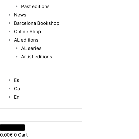
Past editions
News
Barcelona Bookshop
Online Shop
AL editions
AL series
Artist editions
Es
Ca
En
0.00
€
0
Cart