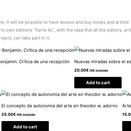
ore, it will be possible to have access and buy books and artists
 own editions “Serie AL”, with the idea that all the editors, arti
ject, can take part in it.
Benjamin. Crítica de una recepción
Nuevas miradas sobre el es
20.00
€
IVA incluido
Add to cart
El concepto de autonomia del arte en theodor w. adorno
Arte
25.00
€
15.
IVA incluido
Add to cart