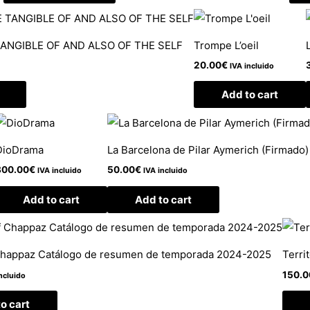
ANGIBLE OF AND ALSO OF THE SELF
Trompe L’oeil
20.00
€
IVA incluido
Add to cart
DioDrama
La Barcelona de Pilar Aymerich (Firmado)
800.00
€
50.00
€
IVA incluido
IVA incluido
Add to cart
Add to cart
Chappaz Catálogo de resumen de temporada 2024-2025
Terri
150.0
ncluido
o cart