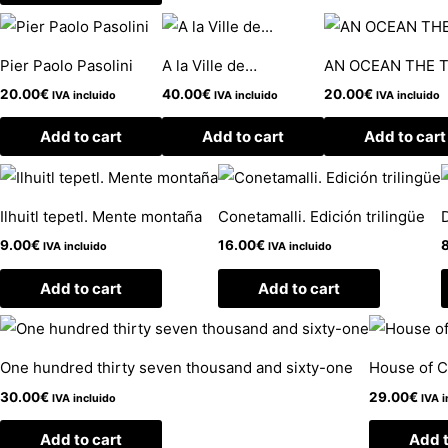
Pier Paolo Pasolini
A la Ville de…
AN OCEAN THE T
20.00
€
40.00
€
20.00
€
IVA incluido
IVA incluido
IVA incluido
Add to cart
Add to cart
Add to cart
Ilhuitl tepetl. Mente montaña
Conetamalli. Edición trilingüe
9.00
€
16.00
€
IVA incluido
IVA incluido
Add to cart
Add to cart
One hundred thirty seven thousand and sixty-one
House of 
30.00
€
29.00
€
IVA incluido
IVA i
Add to cart
Add t