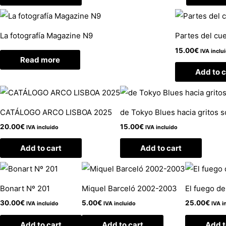
La fotografía Magazine N9
Partes del cu
15.00
€
IVA inclu
Read more
Add to c
CATÁLOGO ARCO LISBOA 2025
de Tokyo Blues hacia gritos 
20.00
€
15.00
€
IVA incluido
IVA incluido
Add to cart
Add to cart
Bonart Nº 201
Miquel Barceló 2002-2003
El fuego de
30.00
€
5.00
€
25.00
€
IVA incluido
IVA incluido
IVA i
Add to cart
Add to cart
Add t