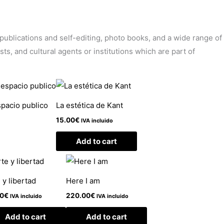
’ publications and self-editing, photo books, and a wide range of
sts, and cultural agents or institutions which are part of
pacio publico
La estética de Kant
15.00
€
IVA incluido
Add to cart
 y libertad
Here I am
00
€
220.00
€
IVA incluido
IVA incluido
Add to cart
Add to cart