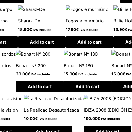
erpo
Sharaz-De
Fogos e murmúrio
Billie Ho
18.90
€
17.90
€
13.90
€
ido
IVA incluido
IVA incluido
IV
art
Add to cart
Add to cart
Add
sordos
Bonart Nº 200
Bonart Nº 180
Bonart Nº
30.00
€
15.00
€
15.00
€
IVA incluido
IVA incluido
IVA
Add to cart
Add to cart
Add 
 la visión
La Realidad Desautorizada
IBIZA 2008 (EDICIÓN 
10.00
€
160.00
€
ncluido
IVA incluido
IVA incluido
o cart
Add to cart
Add to cart