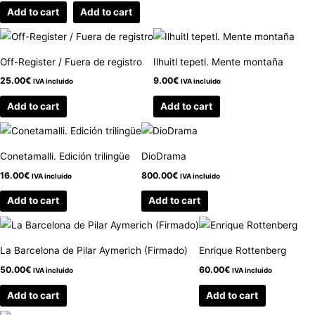
Add to cart
Add to cart
Off-Register / Fuera de registro
Ilhuitl tepetl. Mente montaña
25.00
€
9.00
€
IVA incluido
IVA incluido
Add to cart
Add to cart
Conetamalli. Edición trilingüe
DioDrama
16.00
€
800.00
€
IVA incluido
IVA incluido
Add to cart
Add to cart
La Barcelona de Pilar Aymerich (Firmado)
Enrique Rottenberg
50.00
€
60.00
€
IVA incluido
IVA incluido
Add to cart
Add to cart