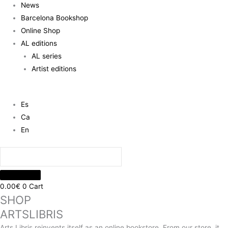
News
Barcelona Bookshop
Online Shop
AL editions
AL series
Artist editions
Es
Ca
En
0.00
€
0
Cart
SHOP
ARTSLIBRIS
Arts Libris reinvents itself as an online bookstore. From our store, it