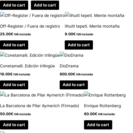
Add to cart
Add to cart
Off-Register / Fuera de registro
Ilhuitl tepetl. Mente montaña
25.00
€
9.00
€
IVA incluido
IVA incluido
Add to cart
Add to cart
Conetamalli. Edición trilingüe
DioDrama
16.00
€
800.00
€
IVA incluido
IVA incluido
Add to cart
Add to cart
La Barcelona de Pilar Aymerich (Firmado)
Enrique Rottenberg
50.00
€
60.00
€
IVA incluido
IVA incluido
Add to cart
Add to cart