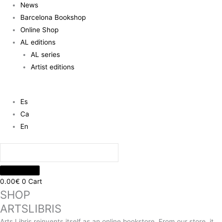
News
Barcelona Bookshop
Online Shop
AL editions
AL series
Artist editions
Es
Ca
En
0.00
€
0
Cart
SHOP
ARTSLIBRIS
Arts Libris reinvents itself as an online bookstore. From our store, it