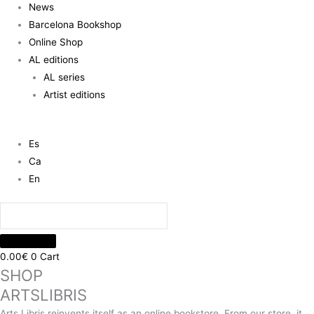
News
Barcelona Bookshop
Online Shop
AL editions
AL series
Artist editions
Es
Ca
En
0.00
€
0
Cart
SHOP
ARTSLIBRIS
Arts Libris reinvents itself as an online bookstore. From our store, it