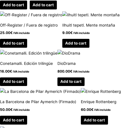
Add to cart
Add to cart
Off-Register / Fuera de registro
Ilhuitl tepetl. Mente montaña
25.00
€
9.00
€
IVA incluido
IVA incluido
Add to cart
Add to cart
Conetamalli. Edición trilingüe
DioDrama
16.00
€
800.00
€
IVA incluido
IVA incluido
Add to cart
Add to cart
La Barcelona de Pilar Aymerich (Firmado)
Enrique Rottenberg
50.00
€
60.00
€
IVA incluido
IVA incluido
Add to cart
Add to cart