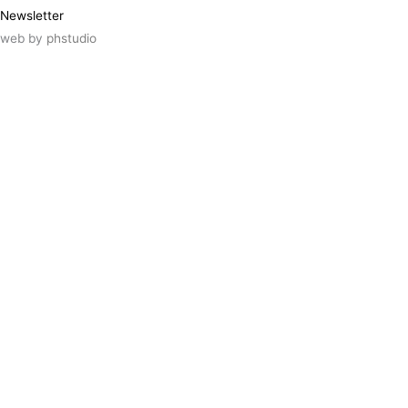
Newsletter
web by
phstudio
Suscríbete al newsletter ArtsLibris
SUSCRIBIR
ArtsLibris in English
will be available shortly
Els continguts de ArtsLibris en català
estaran disponibles en breu
Utilizamos cookies propias y de terceros
para analizar el uso que haces de nuestro
sitio web. Puedes autorizar el uso de