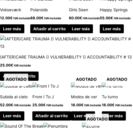
Vokseværk
Polaroids
Girls Seen
Happy Springs
12.00
€
68.00
€
60.00
€
55.00
€
IVA incluido
IVA incluido
IVA incluido
IVA incluido
Leer más
Añadir al carrito
Leer más
Leer más
(AFTER)CARE TRAUMA () VULNERABILITY () ACCOUNTABILITY # 13
25.00
€
IVA incluido
Añadir al carrito
AGOTADO
AGOTADO
AGOTADO
Subida al cielo
From I To J
Modos de ver
Tu turno
52.00
€
25.00
€
16.00
€
16.00
€
IVA incluido
IVA incluido
IVA incluido
IVA incluido
Leer más
Añadir al carrito
Leer más
Leer más
AGOTADO