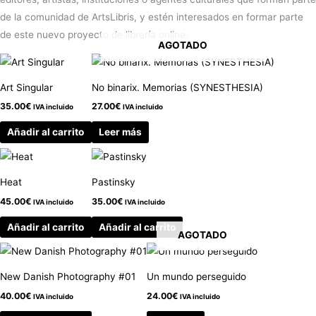
de la comunidad de ArtsLibris, y estén interesados en formar parte
de este nuevo proyecto de librería online.
AGOTADO
Art Singular
No binarix. Memorias (SYNESTHESIA)
35.00
€
27.00
€
IVA incluido
IVA incluido
Añadir al carrito
Leer más
Heat
Pastinsky
45.00
€
35.00
€
IVA incluido
IVA incluido
Añadir al carrito
Añadir al carrito
AGOTADO
New Danish Photography #01
Un mundo perseguido
40.00
€
24.00
€
IVA incluido
IVA incluido