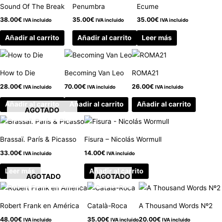
Sound Of The Break
Penumbra
Ecume
38.00
€
35.00
€
35.00
€
IVA incluido
IVA incluido
IVA incluido
Añadir al carrito
Añadir al carrito
Leer más
How to Die
Becoming Van Leo
ROMA21
28.00
€
70.00
€
26.00
€
IVA incluido
IVA incluido
IVA incluido
Añadir al carrito
Añadir al carrito
Añadir al carrito
AGOTADO
Brassaï. París & Picasso
Fisura – Nicolás Wormull
33.00
€
14.00
€
IVA incluido
IVA incluido
Leer más
Añadir al carrito
AGOTADO
AGOTADO
Robert Frank en América
Català-Roca
A Thousand Words Nº2
48.00
€
35.00
€
20.00
€
IVA incluido
IVA incluido
IVA incluido