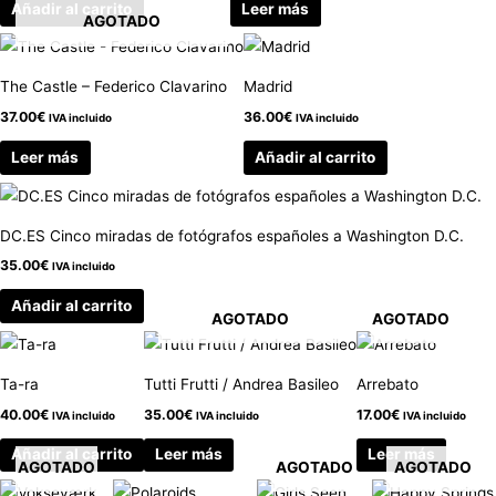
Añadir al carrito
Leer más
AGOTADO
The Castle – Federico Clavarino
Madrid
37.00
€
36.00
€
IVA incluido
IVA incluido
Leer más
Añadir al carrito
DC.ES Cinco miradas de fotógrafos españoles a Washington D.C.
35.00
€
IVA incluido
Añadir al carrito
AGOTADO
AGOTADO
Ta-ra
Tutti Frutti / Andrea Basileo
Arrebato
40.00
€
35.00
€
17.00
€
IVA incluido
IVA incluido
IVA incluido
Añadir al carrito
Leer más
Leer más
AGOTADO
AGOTADO
AGOTADO