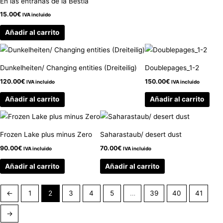
En las entrañas de la Bestia
15.00
€
IVA incluido
Añadir al carrito
Dunkelheiten/ Changing entities (Dreiteilig)
Doublepages_1-2
120.00
€
150.00
€
IVA incluido
IVA incluido
Añadir al carrito
Añadir al carrito
Frozen Lake plus minus Zero
Saharastaub/ desert dust
90.00
€
70.00
€
IVA incluido
IVA incluido
Añadir al carrito
Añadir al carrito
←
1
2
3
4
5
…
39
40
41
→