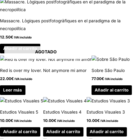
Massacre. Lògiques postfotogràfiques en el paradigma de la
necropolítica
12.50
€
IVA incluido
Añadir al carrito
AGOTADO
Red is over my lover. Not anymore mi amor
Sobre São Paulo
22.00
€
77.00
€
IVA incluido
IVA incluido
Leer más
Añadir al carrito
Estudios Visuales 5
Estudios Visuales 4
Estudios Visuales 3
10.00
€
10.00
€
10.00
€
IVA incluido
IVA incluido
IVA incluido
Añadir al carrito
Añadir al carrito
Añadir al carrito