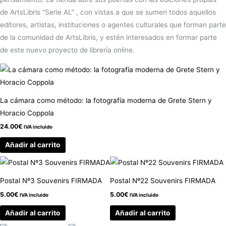
de ArtsLibris “Serie AL” , con vistas a que se sumen todos aquellos
editores, artistas, instituciones o agentes culturales que forman parte
de la comunidad de ArtsLibris, y estén interesados en formar parte
de este nuevo proyecto de librería online.
La cámara como método: la fotografía moderna de Grete Stern y
Horacio Coppola
24.00
€
IVA incluido
Añadir al carrito
Postal Nº3 Souvenirs FIRMADA
Postal Nº22 Souvenirs FIRMADA
5.00
€
5.00
€
IVA incluido
IVA incluido
Añadir al carrito
Añadir al carrito