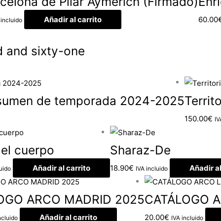
celona de Pilar Aymerich (Firmado)
Enr
Añadir al carrito
60.00
 incluido
d and sixty-one
esumen de temporada 2024-2025
Territ
150.00
€
IV
del cuerpo
Sharaz-De
Añadir al carrito
18.90
€
Añadir al
luido
IVA incluido
OGO ARCO MADRID 2025
CATÁLOGO A
Añadir al carrito
20.00
€
ncluido
IVA incluido