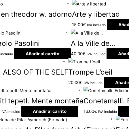
 en theodor w. adorno
Arte y libertad
15.00
€
Añadi
IVA incluido
aolo Pasolini
A la Ville de…
Añadir al carrito
40.00
€
Añadi
 incluido
IVA incluido
 ALSO OF THE SELF
Trompe L’oeil
20.00
€
Añadir
IVA incluido
uitl tepetl. Mente montaña
Conetamalli. E
€
Añadir al carrito
16.00
€
IVA incluido
IVA incluido