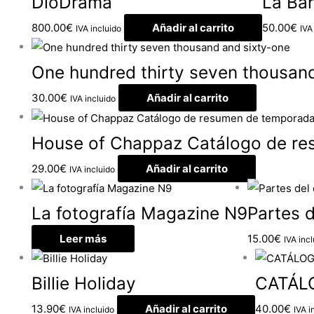
DioDrama
La Bar
800.00
€
Añadir al carrito
50.00
€
IVA incluido
IVA
One hundred thirty seven thousan
30.00
€
Añadir al carrito
IVA incluido
House of Chappaz Catálogo de r
29.00
€
Añadir al carrito
IVA incluido
La fotografía Magazine N9
Partes 
Leer más
15.00
€
IVA inc
Billie Holiday
CATÁL
13.90
€
Añadir al carrito
40.00
€
IVA incluido
IVA i