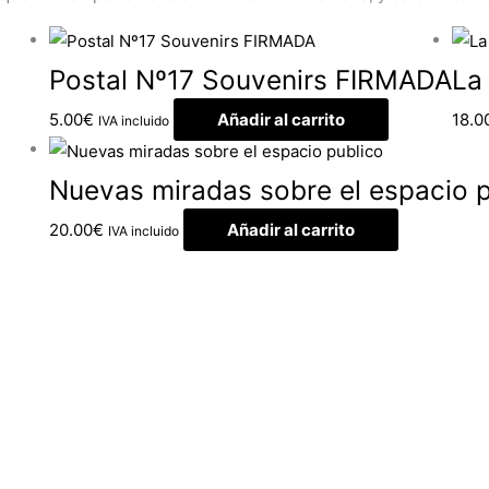
Postal Nº17 Souvenirs FIRMADA
La
5.00
€
Añadir al carrito
18.0
IVA incluido
Nuevas miradas sobre el espacio p
20.00
€
Añadir al carrito
IVA incluido