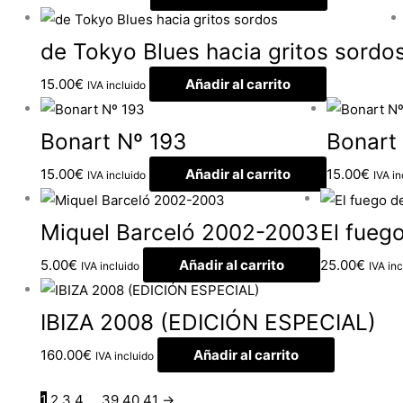
de Tokyo Blues hacia gritos sordo
15.00
€
Añadir al carrito
IVA incluido
Bonart Nº 193
Bonart
15.00
€
Añadir al carrito
15.00
€
IVA incluido
IVA in
Miquel Barceló 2002-2003
El fuego
5.00
€
Añadir al carrito
25.00
€
IVA incluido
IVA inc
IBIZA 2008 (EDICIÓN ESPECIAL)
160.00
€
Añadir al carrito
IVA incluido
1
2
3
4
…
39
40
41
→