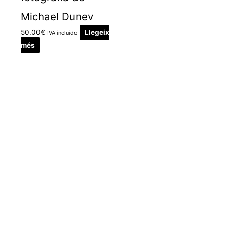
Michael Dunev
50.00
€
Llegeix
IVA incluido
més