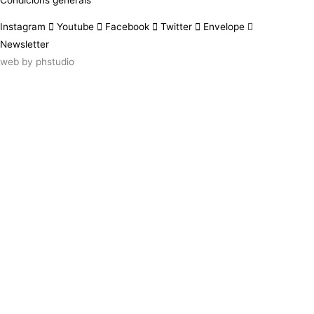
Instagram
Youtube
Facebook
Twitter
Envelope
Newsletter
web by
phstudio
Suscríbete al newsletter ArtsLibris
SUSCRIBIR
ArtsLibris in English
will be available shortly
Els continguts de ArtsLibris en català
estaran disponibles en breu
Utilizamos cookies propias y de terceros
para analizar el uso que haces de nuestro