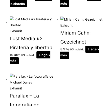
la cistella
més
Exhaurit
Exhaurit
Miriam Cahn:
Lost Media #2
Gezeichnet
Piratería y libertad
8.97
€
Llegeix
IVA incluido
15.00
€
Llegeix
més
IVA incluido
més
Exhaurit
Parallax – La
fotografía de