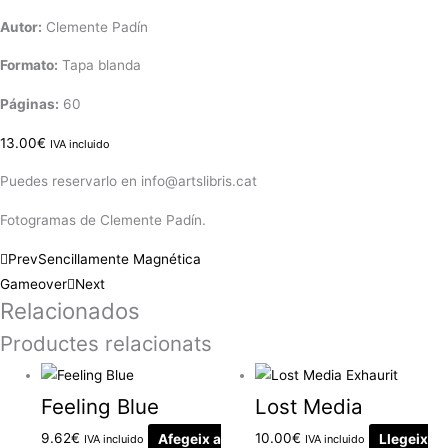
Autor:
Clemente Padín
Formato:
Tapa blanda
Páginas:
60
13.00
€
IVA incluido
Puedes reservarlo en info@artslibris.cat
Fotogramas de Clemente Padín.
Prev
Sencillamente Magnética
Gameover
Next
Relacionados
Productes relacionats
Exhaurit
Feeling Blue
Lost Media
9.62
€
Afegeix a
10.00
€
Llegeix
IVA incluido
IVA incluido