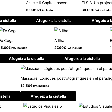
Article 9 Capitalobsceno
Él S.A. Un proje
5.00
€
39.00
€
IVA incluido
IVA incluido
a cistella
Afegeix a la cistella
Afegeix a l
Fé Cega
A Ilha
E
15.00
€
27.90
€
1
IVA incluido
IVA incluido
Afegeix a la cistella
Afegeix a la cistella
Massacre. Lògiques postfotogràfiques en el paradig
12.50
€
IVA incluido
istella
Afegeix a la cistella