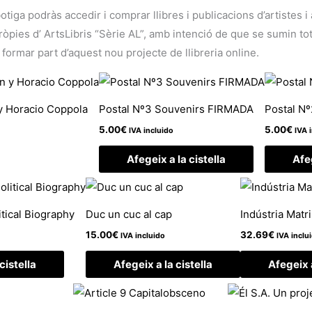
botiga podràs accedir i comprar llibres i publicacions d’artistes 
ies d’ ArtsLibris “Sèrie AL”, amb intenció de que se sumin tots 
 formar part d’aquest nou projecte de llibreria online.
y Horacio Coppola
Postal Nº3 Souvenirs FIRMADA
Postal N
5.00
€
5.00
€
IVA incluido
IVA 
Afegeix a la cistella
Afeg
itical Biography
Duc un cuc al cap
Indústria Matr
15.00
€
32.69
€
IVA incluido
IVA inclu
cistella
Afegeix a la cistella
Afegeix a