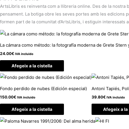
ArtsLibris es reinventa com a llibreria online. Des de la nostra 
pensament. La botiga obre les seves portes amb les edicions pròp
formen part de la comunitat d’ArtsLibris, i estiguin interessats a
La cámara como método: la fotografía moderna de Grete Stern 
24.00
€
IVA incluido
Afegeix a la cistella
Fondo perdido de nubes (Edición especial)
Antoni Tapiés, Pol
150.00
€
39.80
€
IVA incluido
IVA incluido
Afegeix a la cistella
Afegeix a la 