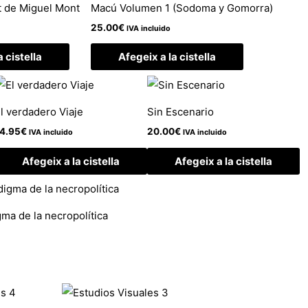
ct de Miguel Mont
Macú Volumen 1 (Sodoma y Gomorra)
25.00
€
IVA incluido
a cistella
Afegeix a la cistella
l verdadero Viaje
Sin Escenario
4.95
€
20.00
€
IVA incluido
IVA incluido
Afegeix a la cistella
Afegeix a la cistella
ma de la necropolítica