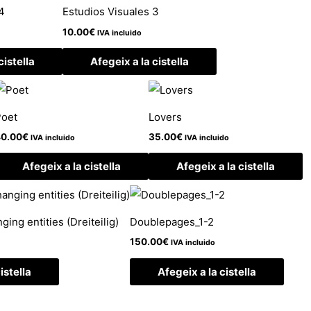
4
Estudios Visuales 3
10.00
€
IVA incluido
cistella
Afegeix a la cistella
Poet
Lovers
0.00
€
35.00
€
IVA incluido
IVA incluido
Afegeix a la cistella
Afegeix a la cistella
ing entities (Dreiteilig)
Doublepages_1-2
150.00
€
IVA incluido
istella
Afegeix a la cistella