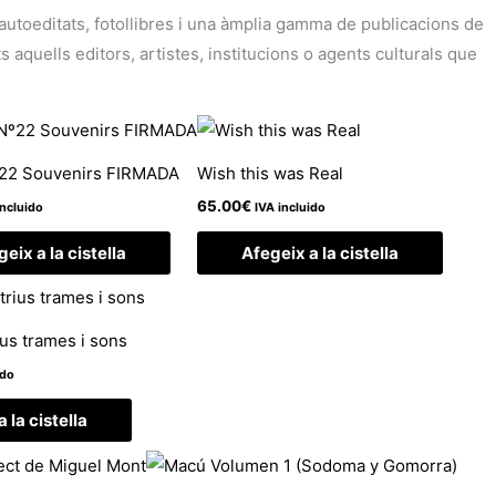
i autoeditats, fotollibres i una àmplia gamma de publicacions de
aquells editors, artistes, institucions o agents culturals que
º22 Souvenirs FIRMADA
Wish this was Real
65.00
€
incluido
IVA incluido
eix a la cistella
Afegeix a la cistella
ius trames i sons
ido
 la cistella