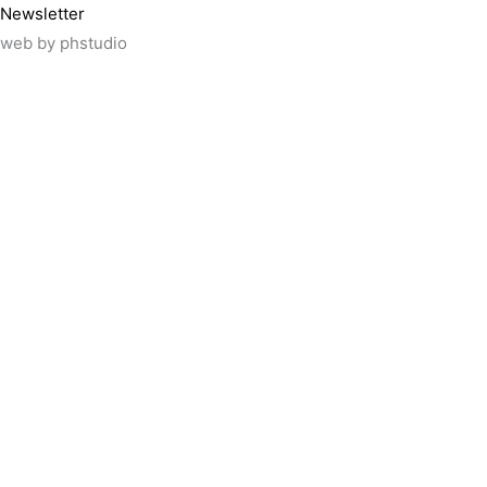
Newsletter
web by
phstudio
Suscríbete al newsletter ArtsLibris
SUSCRIBIR
ArtsLibris in English
will be available shortly
Els continguts de ArtsLibris en català 
Utilizamos cookies propias y de tercer
uso de todas las cookies pulsando el 
rechazar su uso.