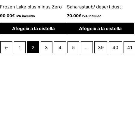
Frozen Lake plus minus Zero
Saharastaub/ desert dust
90.00
€
70.00
€
IVA incluido
IVA incluido
Afegeix a la cistella
Afegeix a la cistella
←
1
2
3
4
5
…
39
40
41