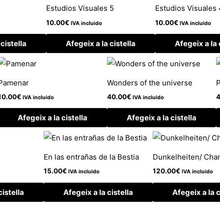
Estudios Visuales 5
Estudios Visuales 
10.00
€
10.00
€
IVA incluido
IVA incluido
cistella
Afegeix a la cistella
Afegeix a la 
Pamenar
Wonders of the universe
10.00
€
40.00
€
4
IVA incluido
IVA incluido
Afegeix a la cistella
Afegeix a la cistella
En las entrañas de la Bestia
Dunkelheiten/ Chang
15.00
€
120.00
€
IVA incluido
IVA incluido
cistella
Afegeix a la cistella
Afegeix a la c