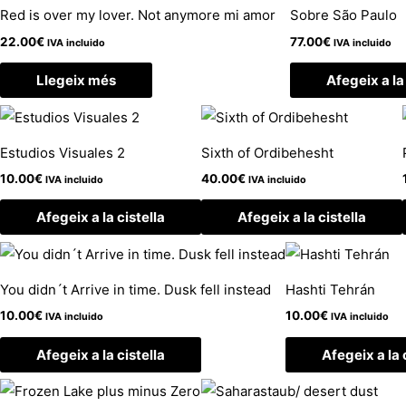
Red is over my lover. Not anymore mi amor
Sobre São Paulo
22.00
€
77.00
€
IVA incluido
IVA incluido
Llegeix més
Afegeix a la 
Estudios Visuales 2
Sixth of Ordibehesht
10.00
€
40.00
€
IVA incluido
IVA incluido
Afegeix a la cistella
Afegeix a la cistella
You didn´t Arrive in time. Dusk fell instead
Hashti Tehrán
10.00
€
10.00
€
IVA incluido
IVA incluido
Afegeix a la cistella
Afegeix a la 