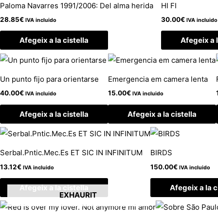
Paloma Navarres 1991/2006: Del alma herida
HI FI
28.85
€
30.00
€
IVA incluido
IVA incluido
Afegeix a la cistella
Afegeix a l
Un punto fijo para orientarse
Emergencia em camera lenta
40.00
€
15.00
€
IVA incluido
IVA incluido
Afegeix a la cistella
Afegeix a la cistella
Serbal.Pntic.Mec.Es ET SIC IN INFINITUM
BIRDS
13.12
€
150.00
€
IVA incluido
IVA incluido
Afegeix a la cistella
Afegeix a la c
EXHAURIT