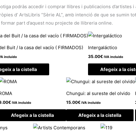
botiga podràs accedir i comprar llibres i publicacions d’artistes 
ies d’ ArtsLibris “Sèrie AL”, amb intenció de que se sumin tots 
 formar part d’aquest nou projecte de llibreria online.
del Buit / la casa del vacío ( FIRMADOS)
Intergaláctico
35.00
€
VA incluido
IVA incluido
egeix a la cistella
Afegeix a la cist
ROMA
Chungui: al sureste del olvido
9.00
€
15.00
€
IVA incluido
IVA incluido
Afegeix a la cistella
Afegeix a la cistella