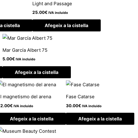
Light and Passage
25.00
€
IVA incluido
a cistella
Afegeix a la cistella
Mar García Albert 75
5.00
€
IVA incluido
Afegeix a la cistella
l magnetismo del arena
Fase Catarse
2.00
€
30.00
€
IVA incluido
IVA incluido
Afegeix a la cistella
Afegeix a la cistella