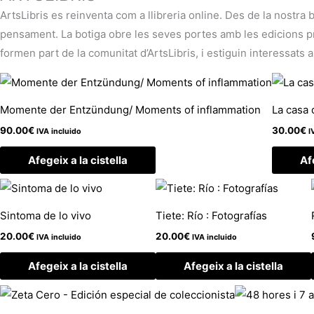
ArtsLibris es reinventa com a llibreria online. Des de la nostra 
pensament. La botiga obre les seves portes amb les edicions pròp
formen part de la comunitat d’ArtsLibris, i estiguin interessats a
Momente der Entzündung/ Moments of inflammation
La casa 
90.00
€
30.00
€
IVA incluido
I
Afegeix a la cistella
Af
Sintoma de lo vivo
Tiete: Río : Fotografías
20.00
€
20.00
€
IVA incluido
IVA incluido
Afegeix a la cistella
Afegeix a la cistella