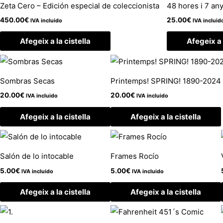
Zeta Cero – Edición especial de coleccionista
48 hores i 7 an
450.00
€
25.00
€
IVA incluido
IVA incluid
Afegeix a la cistella
Afegeix a 
Sombras Secas
Printemps! SPRING! 1890-2024
20.00
€
20.00
€
IVA incluido
IVA incluido
Afegeix a la cistella
Afegeix a la cistella
Salón de lo intocable
Frames Rocío
5.00
€
5.00
€
IVA incluido
IVA incluido
Afegeix a la cistella
Afegeix a la cistella