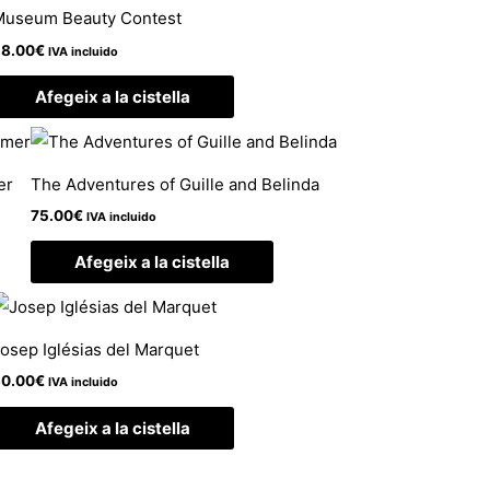
Museum Beauty Contest
8.00
€
IVA incluido
Afegeix a la cistella
er
The Adventures of Guille and Belinda
75.00
€
IVA incluido
Afegeix a la cistella
osep Iglésias del Marquet
0.00
€
IVA incluido
Afegeix a la cistella