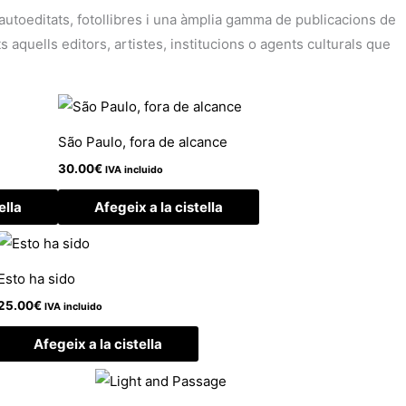
i autoeditats, fotollibres i una àmplia gamma de publicacions de
aquells editors, artistes, institucions o agents culturals que
São Paulo, fora de alcance
30.00
€
IVA incluido
ella
Afegeix a la cistella
Esto ha sido
25.00
€
IVA incluido
Afegeix a la cistella