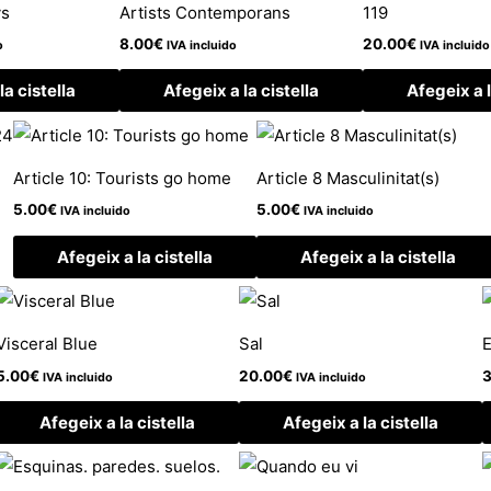
ys
Artists Contemporans
119
8.00
€
20.00
€
o
IVA incluido
IVA incluido
la cistella
Afegeix a la cistella
Afegeix a l
Article 10: Tourists go home
Article 8 Masculinitat(s)
5.00
€
5.00
€
IVA incluido
IVA incluido
Afegeix a la cistella
Afegeix a la cistella
Visceral Blue
Sal
E
5.00
€
20.00
€
3
IVA incluido
IVA incluido
Afegeix a la cistella
Afegeix a la cistella