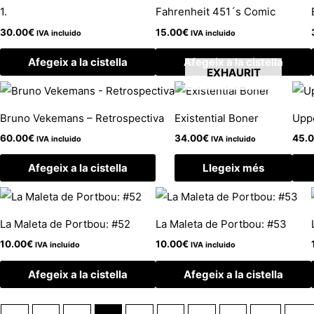
1.
Fahrenheit 451´s Comic
30.00
€
15.00
€
IVA incluido
IVA incluido
Afegeix a la cistella
Afegeix a la cistella
EXHAURIT
Bruno Vekemans – Retrospectiva
Existential Boner
Uppe
60.00
€
34.00
€
45.
IVA incluido
IVA incluido
Afegeix a la cistella
Llegeix més
La Maleta de Portbou: #52
La Maleta de Portbou: #53
10.00
€
10.00
€
IVA incluido
IVA incluido
Afegeix a la cistella
Afegeix a la cistella