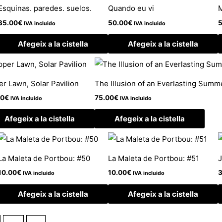
Esquinas. paredes. suelos.
Quando eu vi
35.00
€
50.00
€
5
IVA incluido
IVA incluido
Afegeix a la cistella
Afegeix a la cistella
r Lawn, Solar Pavilion
The Illusion of an Everlasting Summ
00
€
75.00
€
IVA incluido
IVA incluido
Afegeix a la cistella
Afegeix a la cistella
La Maleta de Portbou: #50
La Maleta de Portbou: #51
J
10.00
€
10.00
€
3
IVA incluido
IVA incluido
Afegeix a la cistella
Afegeix a la cistella