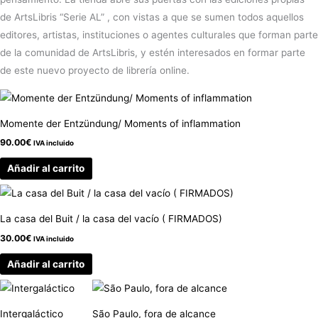
de ArtsLibris “Serie AL” , con vistas a que se sumen todos aquellos
editores, artistas, instituciones o agentes culturales que forman parte
de la comunidad de ArtsLibris, y estén interesados en formar parte
de este nuevo proyecto de librería online.
Momente der Entzündung/ Moments of inflammation
90.00
€
IVA incluido
Añadir al carrito
La casa del Buit / la casa del vacío ( FIRMADOS)
30.00
€
IVA incluido
Añadir al carrito
Intergaláctico
São Paulo, fora de alcance