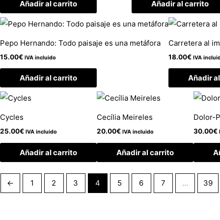
Añadir al carrito
Añadir al carrito
Pepo Hernando: Todo paisaje es una metáfora
Carretera al i
15.00
€
18.00
€
IVA incluido
IVA inclui
Añadir al carrito
Añadir al
Cycles
Cecília Meireles
Dolor-P
25.00
€
20.00
€
30.00
€
IVA incluido
IVA incluido
Añadir al carrito
Añadir al carrito
Añ
←
1
2
3
4
5
6
7
…
39