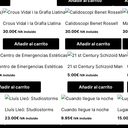
Añadir al carrito
A
Crous Vidal i la Grafia Llatina
Calidoscopi Benet Rossell
Ma
30.00
€
30.00
€
30
IVA incluido
IVA incluido
Añadir al carrito
Añadir al carrito
ntro de Emergencias Estéticas
21 st Century Schizoid Man
5.00
€
A incluido
IVA incluido
adir al carrito
Añadir al carrito
Lluís Lleó: Studiostorms
Cuando llegue la noche
Luga
23.00
€
9.95
€
15.0
IVA incluido
IVA incluido