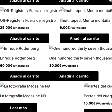
Añadir al carrito
Añadir al carrito
Añ
Off-Register / Fuera de registro
Ilhuitl tepetl. Mente montaña
25.00
€
9.00
€
IVA incluido
IVA incluido
Añadir al carrito
Añadir al carrito
Enrique Rottenberg
One hundred thirty seven thousand
60.00
€
30.00
€
IVA incluido
IVA incluido
Añadir al carrito
Añadir al carrito
La fotografía Magazine N9
Partes del cuer
15.00
€
IVA incluid
Leer más