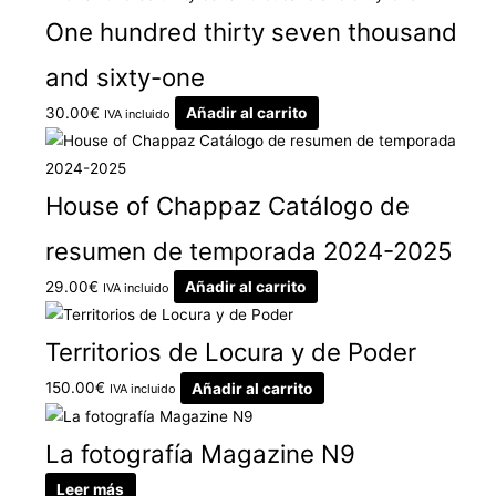
One hundred thirty seven thousand
and sixty-one
30.00
€
Añadir al carrito
IVA incluido
House of Chappaz Catálogo de
resumen de temporada 2024-2025
29.00
€
Añadir al carrito
IVA incluido
Territorios de Locura y de Poder
150.00
€
Añadir al carrito
IVA incluido
La fotografía Magazine N9
Leer más