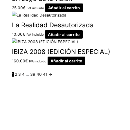
25.00
€
Añadir al carrito
IVA incluido
La Realidad Desautorizada
10.00
€
Añadir al carrito
IVA incluido
IBIZA 2008 (EDICIÓN ESPECIAL)
160.00
€
Añadir al carrito
IVA incluido
1
2
3
4
…
39
40
41
→